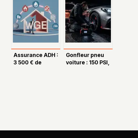
d’un pare-brise
recours,
sans assurance :
combien ça
ce qu’il faut
coûte
vraiment savoir
Assurance ADH :
Gonfleur pneu
3 500 € de
voiture : 150 PSI,
mobilier couvert
arrêt
par pièce et 3
automatique et 4
formules pour
critères pour
sécuriser votre
oublier les
bail
stations-service