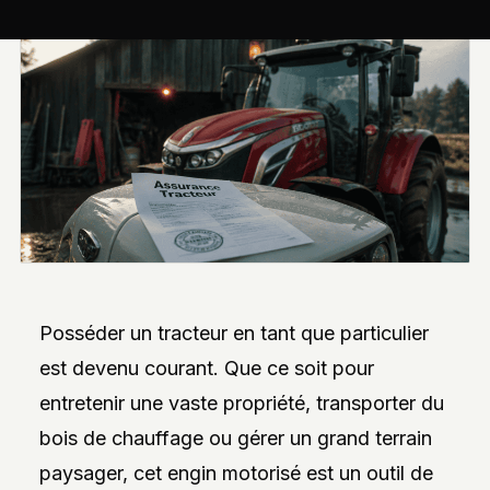
INTERVIEWS
EXCLUSIVES
DE
DESIGNERS,
DES
REPORTAGES
PHOTO
INSPIRANTS,
DES
ANALYSES
DE
NOUVEAUTÉS
ET
DES
DOSSIERS
SUR
L’INNOVATION
Posséder un tracteur en tant que particulier
DANS
LA
est devenu courant. Que ce soit pour
PERSONNALISATION
AUTO/MOTO.
entretenir une vaste propriété, transporter du
L’ACCENT
EST
bois de chauffage ou gérer un grand terrain
MIS
SUR
paysager, cet engin motorisé est un outil de
L’EXPLORATION