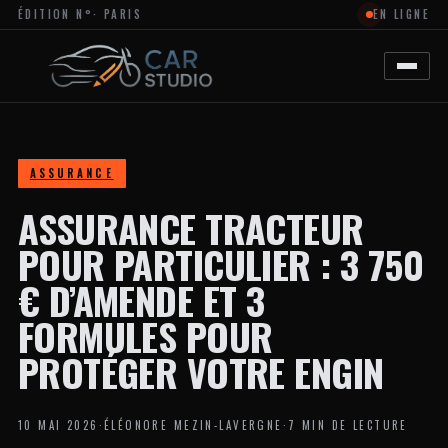
ÉDITION N°
· PARIS
EN LIGNE
MAGAZINE
EN
LIGNE
DÉDIÉ
À
L’ACTUALITÉ
DU
DESIGN
AUTOMOBILE
ASSURANCE
ET
MOTO,
ASSURANCE TRACTEUR
À
LA
PERSONNALISATION
POUR PARTICULIER : 3 750
ET
AUX
€ D’AMENDE ET 3
TENDANCES
CRÉATIVES
FORMULES POUR
DANS
L’UNIVERS
PROTÉGER VOTRE ENGIN
DES
VÉHICULES.
LE
SITE
10 MAI 2026
·
ÉLÉONORE MEZIN-LAVERGNE
·
7 MIN DE LECTURE
PROPOSE
DES