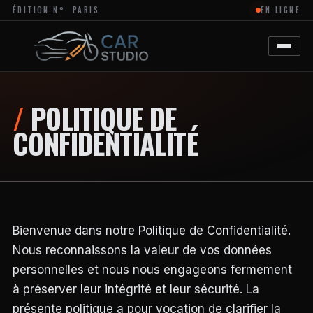
ÉDITION N°
· PARIS
EN LIGNE
MAGAZINE
EN
LIGNE
DÉDIÉ
À
L’ACTUALITÉ
DU
DESIGN
POLITIQUE DE
AUTOMOBILE
ET
CONFIDENTIALITÉ
MOTO,
À
LA
PERSONNALISATION
ET
AUX
TENDANCES
CRÉATIVES
DANS
Bienvenue dans notre Politique de Confidentialité.
L’UNIVERS
Nous reconnaissons la valeur de vos données
DES
VÉHICULES.
personnelles et nous nous engageons fermement
LE
à préserver leur intégrité et leur sécurité. La
SITE
PROPOSE
présente politique a pour vocation de clarifier la
DES