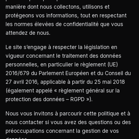
INTERVIEWS
manière dont nous collectons, utilisons et
EXCLUSIVES
protégeons vos informations, tout en respectant
DE
DESIGNERS,
les normes élevées de confidentialité que vous
DES
REPORTAGES
attendez de nous.
PHOTO
INSPIRANTS,
Le site s’engage à respecter la législation en
DES
ANALYSES
vigueur concernant le traitement des données
DE
NOUVEAUTÉS
personnelles, en particulier le règlement (UE)
ET
2016/679 du Parlement Européen et du Conseil du
DES
DOSSIERS
27 avril 2016, applicable à partir du 25 mai 2018
SUR
L’INNOVATION
(également appelé « règlement général sur la
DANS
protection des données – RGPD »).
LA
PERSONNALISATION
AUTO/MOTO.
Nous vous invitons à parcourir cette politique et à
L’ACCENT
EST
nous contacter si vous avez des questions ou des
MIS
préoccupations concernant la gestion de vos
SUR
L’EXPLORATION