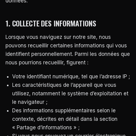
données.
DES
STYLES,
DES
MATIÈRES
1. COLLECTE DES INFORMATIONS
ET
DE
L’ESTHÉTIQUE
Lorsque vous naviguez sur notre site, nous
POUR
PASSIONNÉS
pouvons recueillir certaines informations qui vous
ET
identifient personnellement. Parmi les données que
PROFESSIONNELS.
nous pourrions recueillir, figurent :
Votre identifiant numérique, tel que l’adresse IP ;
Les caractéristiques de l’appareil que vous
utilisez, notamment le système d’exploitation et
le navigateur ;
Des informations supplémentaires selon le
contexte, décrites en détail dans la section
« Partage d’informations » ;