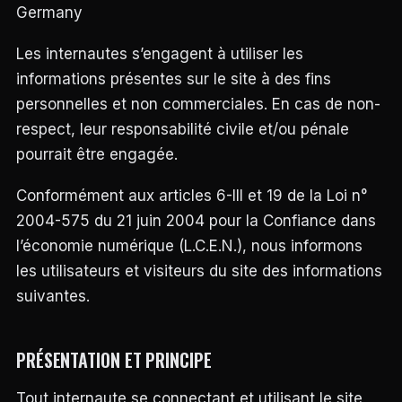
DES
Germany
STYLES,
DES
Les internautes s’engagent à utiliser les
MATIÈRES
ET
informations présentes sur le site à des fins
DE
L’ESTHÉTIQUE
personnelles et non commerciales. En cas de non-
POUR
respect, leur responsabilité civile et/ou pénale
PASSIONNÉS
ET
pourrait être engagée.
PROFESSIONNELS.
Conformément aux articles 6-III et 19 de la Loi n°
2004-575 du 21 juin 2004 pour la Confiance dans
l’économie numérique (L.C.E.N.), nous informons
les utilisateurs et visiteurs du site des informations
suivantes.
PRÉSENTATION ET PRINCIPE
Tout internaute se connectant et utilisant le site