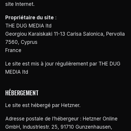
site Internet.
INTERVIEWS
EXCLUSIVES
DE
Propriétaire du site
:
DESIGNERS,
DES
THE DUG MEDIA ltd
REPORTAGES
Georgiou Karaiskaki 11-13 Carisa Salonica, Pervolia
PHOTO
INSPIRANTS,
7560, Cyprus
DES
ANALYSES
France
DE
NOUVEAUTÉS
Le site est mis à jour régulièrement par THE DUG
ET
DES
MEDIA ltd
DOSSIERS
SUR
L’INNOVATION
DANS
HÉBERGEMENT
LA
PERSONNALISATION
AUTO/MOTO.
Le site est hébergé par Hetzner.
L’ACCENT
EST
Adresse postale de l’hébergeur : Hetzner Online
MIS
SUR
GmbH, Industriestr. 25, 91710 Gunzenhausen,
L’EXPLORATION