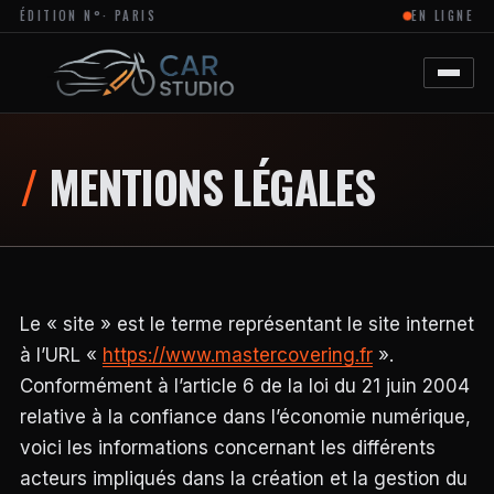
ÉDITION N°
· PARIS
EN LIGNE
MAGAZINE
EN
LIGNE
DÉDIÉ
À
L’ACTUALITÉ
DU
DESIGN
MENTIONS LÉGALES
AUTOMOBILE
ET
MOTO,
À
LA
PERSONNALISATION
ET
AUX
Le « site » est le terme représentant le site internet
TENDANCES
CRÉATIVES
à l’URL «
https://www.mastercovering.fr
».
DANS
L’UNIVERS
Conformément à l’article 6 de la loi du 21 juin 2004
DES
relative à la confiance dans l’économie numérique,
VÉHICULES.
LE
voici les informations concernant les différents
SITE
PROPOSE
acteurs impliqués dans la création et la gestion du
DES