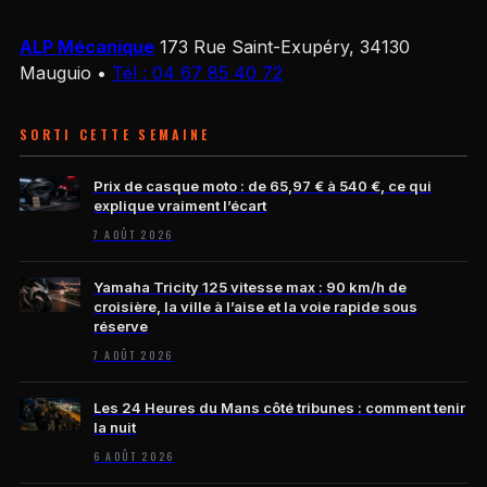
ALP Mécanique
173 Rue Saint-Exupéry, 34130
Mauguio
•
Tél : 04 67 85 40 72
SORTI CETTE SEMAINE
Prix de casque moto : de 65,97 € à 540 €, ce qui
explique vraiment l’écart
7 AOÛT 2026
Yamaha Tricity 125 vitesse max : 90 km/h de
croisière, la ville à l’aise et la voie rapide sous
réserve
7 AOÛT 2026
Les 24 Heures du Mans côté tribunes : comment tenir
la nuit
6 AOÛT 2026