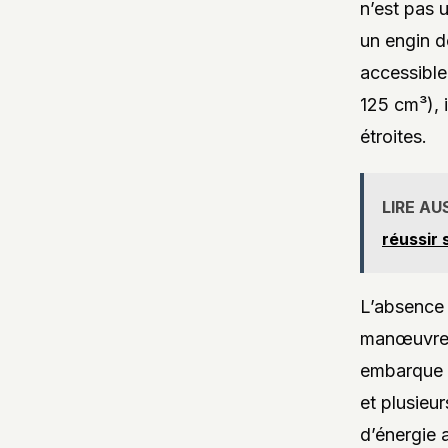
n’est pas 
un engin d
accessible
125 cm³), i
étroites.
LIRE AU
réussir 
L’absence 
manœuvres 
embarque 
et plusieu
d’énergie