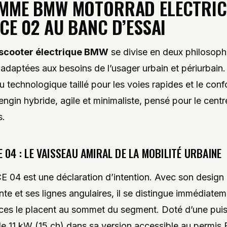
MME BMW MOTORRAD ELECTRIC 
 CE 02 AU BANC D’ESSAI
scooter électrique BMW
se divise en deux philosoph
, adaptées aux besoins de l’usager urbain et périurbain.
u technologique taillé pour les voies rapides et le conf
 engin hybride, agile et minimaliste, pensé pour le cent
s.
 04 : LE VAISSEAU AMIRAL DE LA MOBILITÉ URBAINE
04 est une déclaration d’intention. Avec son design 
ante et ses lignes angulaires, il se distingue immédiate
ces le placent au sommet du segment. Doté d’une pui
e 11 kW (15 ch) dans sa version accessible au permis B, 