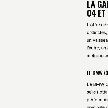
LA GA
04 ET
L’offre de
distinctes
un vaissea
l’autre, un
métropole
LE BMW CE
Le BMW CE 
selle flott
performan
nominale d