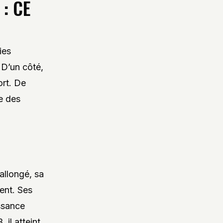
: CE
ies
 D’un côté,
ort. De
re des
allongé, sa
ment. Ses
ssance
il atteint