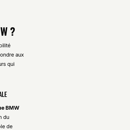
MW ?
ilité
pondre aux
urs qui
ALE
que BMW
n du
ble de