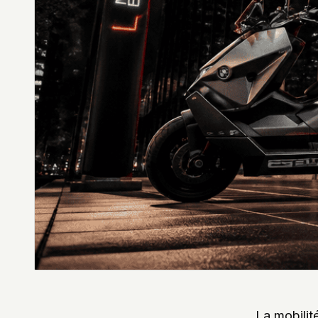
DES
STYLES,
DES
MATIÈRES
ET
DE
L’ESTHÉTIQUE
POUR
PASSIONNÉS
ET
PROFESSIONNELS.
La mobilit