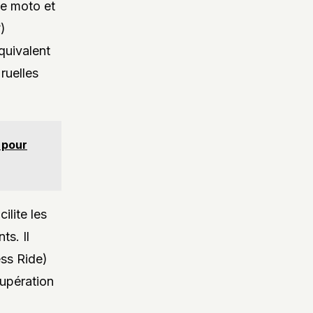
te moto et
)
quivalent
 ruelles
 pour
ilite les
ts. Il
ss Ride)
cupération