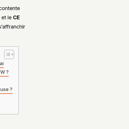
 contente
et le
CE
’affranchir
ai
MW ?
euse ?