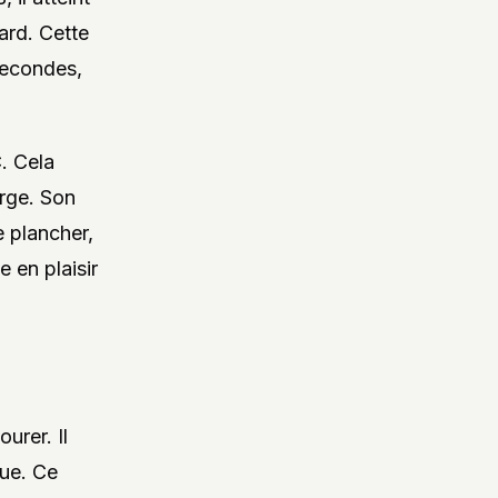
ard. Cette
secondes,
. Cela
arge. Son
e plancher,
 en plaisir
urer. Il
lue. Ce