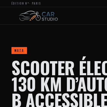
ÉDITION N°
· PARIS
MAGAZINE
EN
LIGNE
DÉDIÉ
À
L’ACTUALITÉ
DU
DESIGN
AUTOMOBILE
ET
MOTO,
À
MOTO
LA
SCOOTER ÉLE
PERSONNALISATION
ET
AUX
TENDANCES
130 KM D’AUT
CRÉATIVES
DANS
L’UNIVERS
DES
B ACCESSIBLE
VÉHICULES.
LE
SITE
PROPOSE
DES