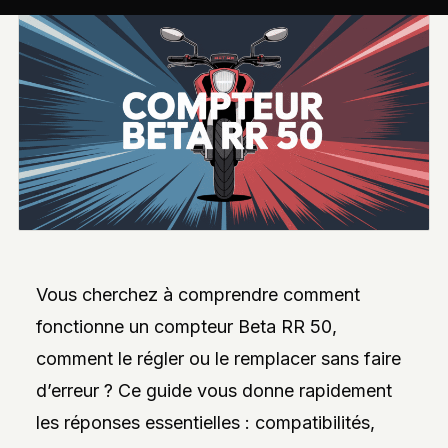
INTERVIEWS
EXCLUSIVES
DE
DESIGNERS,
DES
REPORTAGES
PHOTO
INSPIRANTS,
DES
ANALYSES
DE
NOUVEAUTÉS
ET
DES
DOSSIERS
SUR
L’INNOVATION
Vous cherchez à comprendre comment
DANS
LA
fonctionne un compteur Beta RR 50,
PERSONNALISATION
AUTO/MOTO.
comment le régler ou le remplacer sans faire
L’ACCENT
d’erreur ? Ce guide vous donne rapidement
EST
MIS
les réponses essentielles : compatibilités,
SUR
L’EXPLORATION