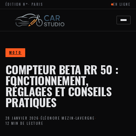
ÉDITION N°
· PARIS
EN LIGNE
MAGAZINE
EN
LIGNE
DÉDIÉ
À
L’ACTUALITÉ
DU
DESIGN
AUTOMOBILE
MOTO
ET
MOTO,
COMPTEUR BETA RR 50 :
À
LA
PERSONNALISATION
FONCTIONNEMENT,
ET
AUX
RÉGLAGES ET CONSEILS
TENDANCES
CRÉATIVES
PRATIQUES
DANS
L’UNIVERS
DES
VÉHICULES.
28 JANVIER 2026
·
ÉLÉONORE MEZIN-LAVERGNE
·
LE
12 MIN DE LECTURE
SITE
PROPOSE
DES