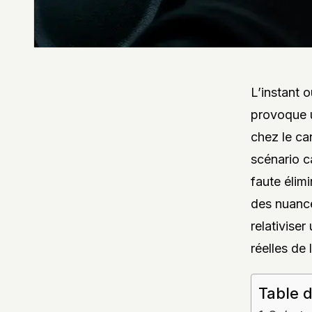
L’instant 
provoque u
chez le ca
scénario c
faute élimi
des nuance
relativise
réelles de 
Table 