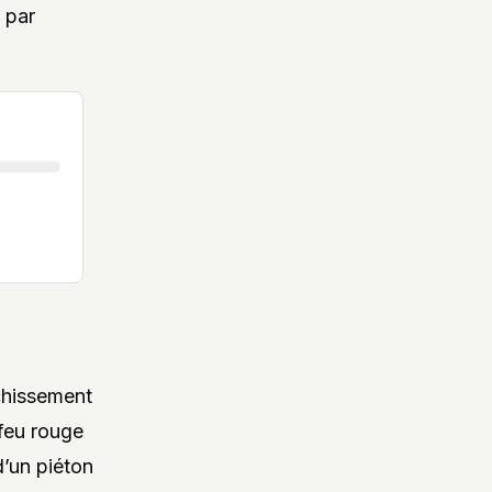
 par
nchissement
 feu rouge
d’un piéton