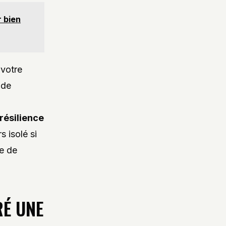
r bien
 votre
 de
résilience
 isolé si
se de
RÉ UNE