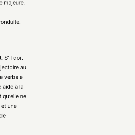
te majeure.
conduite.
 S’il doit
ajectoire au
e verbale
 aide à la
 qu’elle ne
 et une
 de