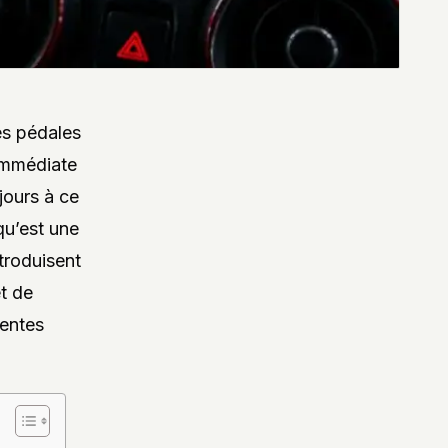
les pédales
immédiate
jours à ce
qu’est une
ntroduisent
t de
tentes