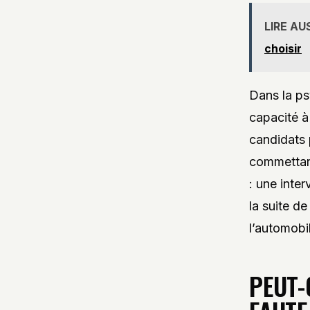
LIRE AU
choisir
Dans la ps
capacité à
candidats 
commettant
: une inte
la suite d
l’automobi
PEUT-