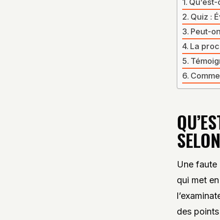
Qu’est-c
Quiz : 
Peut-on
La proc
Témoign
Comment
QU’ES
SELON
Une faute 
qui met en
l’examinat
des points 