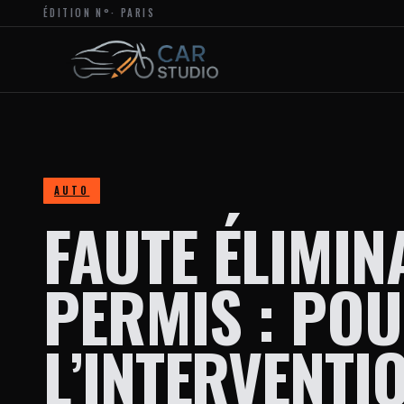
ÉDITION N°
· PARIS
MAGAZINE
EN
LIGNE
DÉDIÉ
À
L’ACTUALITÉ
DU
DESIGN
AUTOMOBILE
ET
MOTO,
À
AUTO
LA
FAUTE ÉLIMIN
PERSONNALISATION
ET
AUX
TENDANCES
PERMIS : PO
CRÉATIVES
DANS
L’UNIVERS
DES
L’INTERVENTI
VÉHICULES.
LE
SITE
PROPOSE
DES