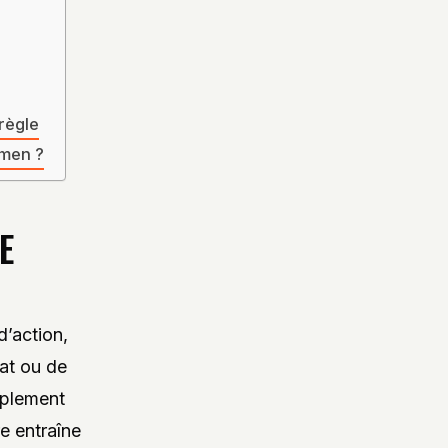
règle
amen ?
E
d’action,
at ou de
mplement
re entraîne