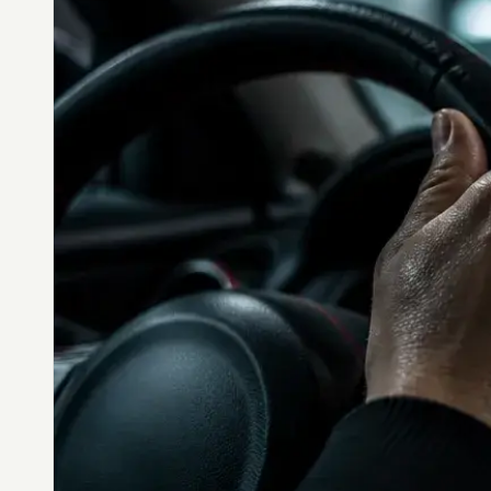
DES
STYLES,
DES
MATIÈRES
ET
DE
L’ESTHÉTIQUE
POUR
PASSIONNÉS
ET
PROFESSIONNELS.