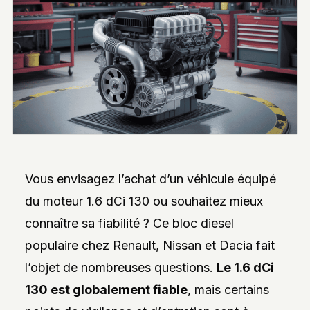
INTERVIEWS
EXCLUSIVES
DE
DESIGNERS,
DES
REPORTAGES
PHOTO
INSPIRANTS,
DES
ANALYSES
DE
NOUVEAUTÉS
ET
DES
DOSSIERS
Vous envisagez l’achat d’un véhicule équipé
SUR
L’INNOVATION
du moteur 1.6 dCi 130 ou souhaitez mieux
DANS
connaître sa fiabilité ? Ce bloc diesel
LA
PERSONNALISATION
populaire chez Renault, Nissan et Dacia fait
AUTO/MOTO.
L’ACCENT
l’objet de nombreuses questions.
Le 1.6 dCi
EST
MIS
130 est globalement fiable
, mais certains
SUR
L’EXPLORATION