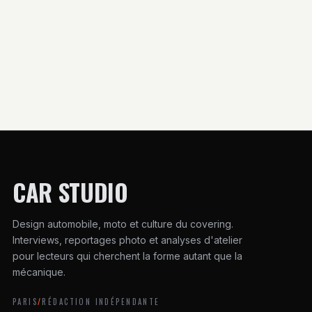
imposent une
modèles pour
réparation
réduire votre
immédiate
consommation
sans contrainte
CAR STUDIO
Design automobile, moto et culture du covering.
Interviews, reportages photo et analyses d'atelier
pour lecteurs qui cherchent la forme autant que la
mécanique.
PARIS
/
RÉDACTION INDÉPENDANTE