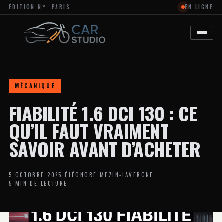
ÉDITION N°
· PARIS
EN LIGNE
MAGAZINE
EN
LIGNE
DÉDIÉ
À
L’ACTUALITÉ
DU
DESIGN
AUTOMOBILE
MÉCANIQUE
ET
MOTO,
FIABILITÉ 1.6 DCI 130 : CE
À
LA
PERSONNALISATION
QU’IL FAUT VRAIMENT
ET
AUX
SAVOIR AVANT D’ACHETER
TENDANCES
CRÉATIVES
DANS
L’UNIVERS
5 OCTOBRE 2025
·
ÉLÉONORE MEZIN-LAVERGNE
·
DES
5 MIN DE LECTURE
VÉHICULES.
LE
SITE
PROPOSE
DES