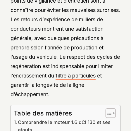
points de vigilance et d’entretien sont à
DES
STYLES,
connaître pour éviter les mauvaises surprises.
DES
MATIÈRES
Les retours d’expérience de milliers de
ET
DE
conducteurs montrent une satisfaction
L’ESTHÉTIQUE
générale, avec quelques précautions à
POUR
PASSIONNÉS
prendre selon l’année de production et
ET
PROFESSIONNELS.
l’usage du véhicule. Le respect des cycles de
régénération est indispensable pour limiter
l’encrassement du
filtre à particules
et
garantir la longévité de la ligne
d’échappement.
Table des matières
Comprendre le moteur 1.6 dCi 130 et ses
atouts