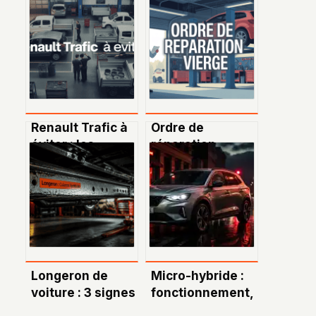
Renault Trafic à
Ordre de
éviter : les
réparation
modèles, années
vierge : comment
et problèmes à
l’utiliser en toute
connaître
sérénité
Longeron de
Micro-hybride :
voiture : 3 signes
fonctionnement,
critiques qui
avantages et