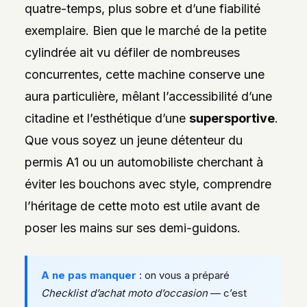
quatre-temps, plus sobre et d’une fiabilité
DES
STYLES,
exemplaire. Bien que le marché de la petite
DES
MATIÈRES
cylindrée ait vu défiler de nombreuses
ET
DE
concurrentes, cette machine conserve une
L’ESTHÉTIQUE
POUR
aura particulière, mêlant l’accessibilité d’une
PASSIONNÉS
ET
citadine et l’esthétique d’une
supersportive
.
PROFESSIONNELS.
Que vous soyez un jeune détenteur du
permis A1 ou un automobiliste cherchant à
éviter les bouchons avec style, comprendre
l’héritage de cette moto est utile avant de
poser les mains sur ses demi-guidons.
A ne pas manquer
: on vous a préparé
Checklist d’achat moto d’occasion
— c’est