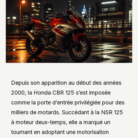
INTERVIEWS
EXCLUSIVES
DE
DESIGNERS,
DES
REPORTAGES
PHOTO
INSPIRANTS,
DES
ANALYSES
DE
NOUVEAUTÉS
ET
DES
DOSSIERS
Depuis son apparition au début des années
SUR
L’INNOVATION
2000, la Honda CBR 125 s’est imposée
DANS
LA
comme la porte d’entrée privilégiée pour des
PERSONNALISATION
AUTO/MOTO.
milliers de motards. Succédant à la NSR 125
L’ACCENT
EST
à moteur deux-temps, elle a marqué un
MIS
SUR
tournant en adoptant une motorisation
L’EXPLORATION