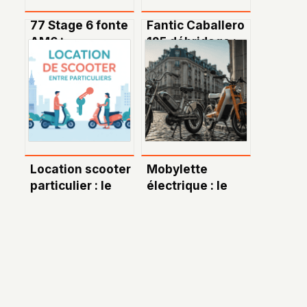
77 Stage 6 fonte
Fantic Caballero
AM6 :
125 débridage :
Performances,
ce qu’il faut
réglages et
vraiment savoir
montage – Guide
complet
Location scooter
Mobylette
particulier : le
électrique : le
guide complet
retour d’une
pour louer en
icône entre
toute confiance
rétrofit et
modèles neufs