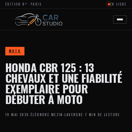
ÉDITION N°
· PARIS
EN LIGNE
MAGAZINE
EN
LIGNE
DÉDIÉ
À
L’ACTUALITÉ
DU
DESIGN
AUTOMOBILE
MOTO
ET
MOTO,
HONDA CBR 125 : 13
À
LA
PERSONNALISATION
CHEVAUX ET UNE FIABILITÉ
ET
AUX
EXEMPLAIRE POUR
TENDANCES
CRÉATIVES
DÉBUTER À MOTO
DANS
L’UNIVERS
DES
VÉHICULES.
19 MAI 2026
·
ÉLÉONORE MEZIN-LAVERGNE
·
7 MIN DE LECTURE
LE
SITE
PROPOSE
DES