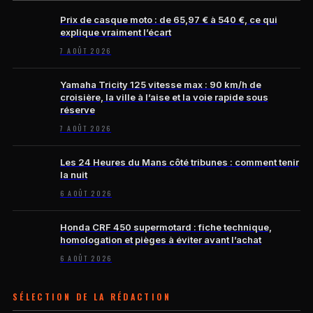
Prix de casque moto : de 65,97 € à 540 €, ce qui
explique vraiment l’écart
7 AOÛT 2026
Yamaha Tricity 125 vitesse max : 90 km/h de
croisière, la ville à l’aise et la voie rapide sous
réserve
7 AOÛT 2026
Les 24 Heures du Mans côté tribunes : comment tenir
la nuit
6 AOÛT 2026
Honda CRF 450 supermotard : fiche technique,
homologation et pièges à éviter avant l’achat
6 AOÛT 2026
SÉLECTION DE LA RÉDACTION