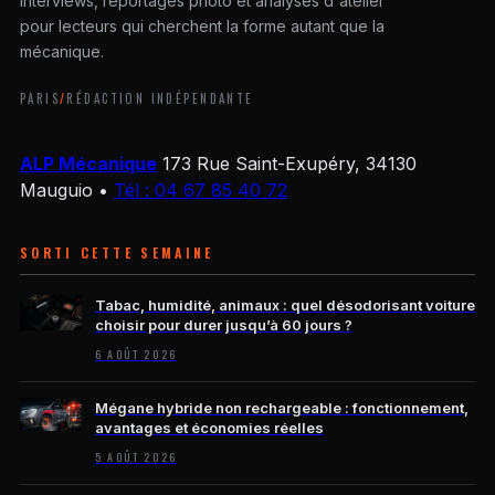
Interviews, reportages photo et analyses d'atelier
pour lecteurs qui cherchent la forme autant que la
mécanique.
PARIS
/
RÉDACTION INDÉPENDANTE
ALP Mécanique
173 Rue Saint-Exupéry, 34130
Mauguio
•
Tél : 04 67 85 40 72
SORTI CETTE SEMAINE
Tabac, humidité, animaux : quel désodorisant voiture
choisir pour durer jusqu’à 60 jours ?
6 AOÛT 2026
Mégane hybride non rechargeable : fonctionnement,
avantages et économies réelles
5 AOÛT 2026