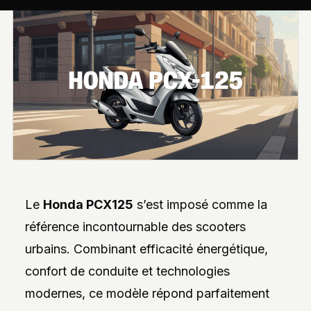
INTERVIEWS
EXCLUSIVES
DE
DESIGNERS,
DES
REPORTAGES
PHOTO
INSPIRANTS,
DES
ANALYSES
DE
NOUVEAUTÉS
ET
DES
DOSSIERS
SUR
L’INNOVATION
Le
Honda PCX125
s’est imposé comme la
DANS
LA
référence incontournable des scooters
PERSONNALISATION
AUTO/MOTO.
urbains. Combinant efficacité énergétique,
L’ACCENT
confort de conduite et technologies
EST
MIS
modernes, ce modèle répond parfaitement
SUR
L’EXPLORATION