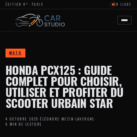
ÉDITION N°
· PARIS
EN LIGNE
MAGAZINE
EN
LIGNE
DÉDIÉ
À
L’ACTUALITÉ
DU
DESIGN
AUTOMOBILE
MOTO
ET
MOTO,
HONDA PCX125 : GUIDE
À
LA
PERSONNALISATION
COMPLET POUR CHOISIR,
ET
AUX
UTILISER ET PROFITER DU
TENDANCES
CRÉATIVES
SCOOTER URBAIN STAR
DANS
L’UNIVERS
DES
VÉHICULES.
4 OCTOBRE 2025
·
ÉLÉONORE MEZIN-LAVERGNE
·
LE
6 MIN DE LECTURE
SITE
PROPOSE
DES