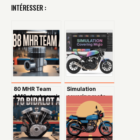
INTÉRESSER :
80 MHR Team
Simulation
AM6 : tout savoir
covering moto
sur ce kit
en ligne : trouvez
performance
le style idéal
pour votre 50cc
pour votre deux-
roues