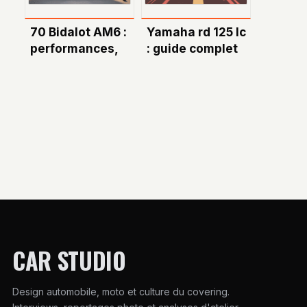
70 Bidalot AM6 :
Yamaha rd 125 lc
performances,
: guide complet
compatibilités et
pour bien la
conseils pour
connaître et
bien choisir
l’acheter
CAR STUDIO
Design automobile, moto et culture du covering.