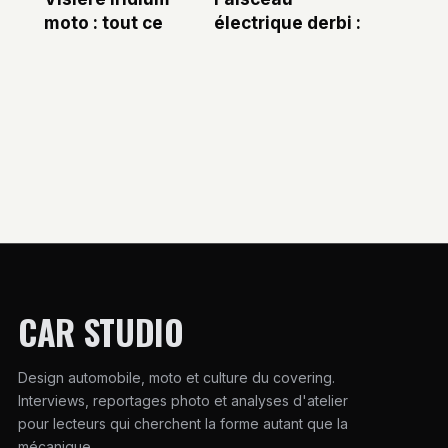
moto : tout ce
électrique derbi :
qu’il faut savoir
guide complet
avant d’acheter
pour choisir et
remplacer
CAR STUDIO
Design automobile, moto et culture du covering.
Interviews, reportages photo et analyses d'atelier
pour lecteurs qui cherchent la forme autant que la
mécanique.