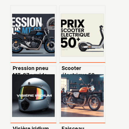
Pression pneu
Scooter
MT-07 : guide
électrique 50
complet pour
prix :
rouler en toute
comprendre les
sécurité
tarifs et choisir
sereinement
Visière iridium
Faisceau