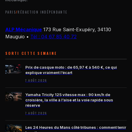
PARIS
/
RÉDACTION INDÉPENDANTE
ALP Mécanique
173 Rue Saint-Exupéry, 34130
Mauguio
•
Tél : 04 67 85 40 72
SORTI CETTE SEMAINE
Prix de casque moto : de 65,97 € à 540 €, ce qui
explique vraiment l’écart
7 AOÛT 2026
Yamaha Tricity 125 vitesse max : 90 km/h de
croisière, la ville à l’aise et la voie rapide sous
réserve
7 AOÛT 2026
Les 24 Heures du Mans côté tribunes : comment tenir