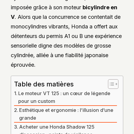
DES
imposée grâce à son moteur
bicylindre en
STYLES,
DES
V
. Alors que la concurrence se contentait de
MATIÈRES
ET
monocylindres vibrants, Honda a offert aux
DE
L’ESTHÉTIQUE
détenteurs du permis A1 ou B une expérience
POUR
PASSIONNÉS
sensorielle digne des modèles de grosse
ET
PROFESSIONNELS.
cylindrée, alliée à une fiabilité japonaise
éprouvée.
Table des matières
Le moteur VT 125 : un cœur de légende
pour un custom
Esthétique et ergonomie : l’illusion d’une
grande
Acheter une Honda Shadow 125