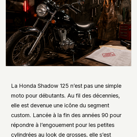
INTERVIEWS
EXCLUSIVES
DE
DESIGNERS,
DES
REPORTAGES
PHOTO
INSPIRANTS,
DES
ANALYSES
DE
NOUVEAUTÉS
ET
DES
DOSSIERS
SUR
La Honda Shadow 125 n’est pas une simple
L’INNOVATION
DANS
moto pour débutants. Au fil des décennies,
LA
PERSONNALISATION
elle est devenue une icône du segment
AUTO/MOTO.
L’ACCENT
custom. Lancée à la fin des années 90 pour
EST
répondre à l’engouement pour les petites
MIS
SUR
cylindrées au look de grosses, elle s’est
L’EXPLORATION