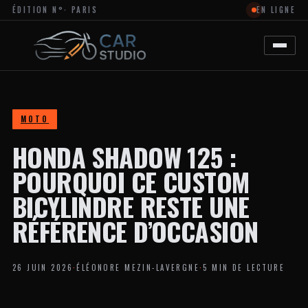
ÉDITION N°
· PARIS
EN LIGNE
MAGAZINE
EN
LIGNE
DÉDIÉ
À
L’ACTUALITÉ
DU
DESIGN
AUTOMOBILE
MOTO
ET
MOTO,
HONDA SHADOW 125 :
À
LA
PERSONNALISATION
POURQUOI CE CUSTOM
ET
AUX
BICYLINDRE RESTE UNE
TENDANCES
CRÉATIVES
RÉFÉRENCE D’OCCASION
DANS
L’UNIVERS
DES
VÉHICULES.
26 JUIN 2026
·
ÉLÉONORE MEZIN-LAVERGNE
·
5 MIN DE LECTURE
LE
SITE
PROPOSE
DES