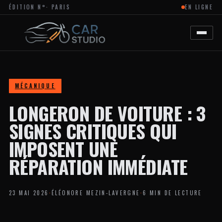
ÉDITION N°
· PARIS
EN LIGNE
MAGAZINE
EN
LIGNE
DÉDIÉ
À
L’ACTUALITÉ
DU
DESIGN
AUTOMOBILE
MÉCANIQUE
ET
MOTO,
LONGERON DE VOITURE : 3
À
LA
PERSONNALISATION
SIGNES CRITIQUES QUI
ET
AUX
IMPOSENT UNE
TENDANCES
CRÉATIVES
RÉPARATION IMMÉDIATE
DANS
L’UNIVERS
DES
VÉHICULES.
23 MAI 2026
·
ÉLÉONORE MEZIN-LAVERGNE
·
6 MIN DE LECTURE
LE
SITE
PROPOSE
DES