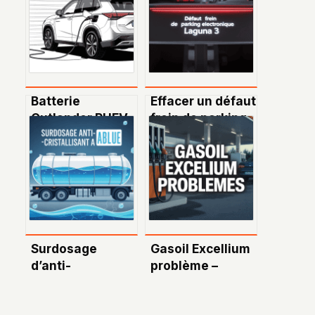
Batterie
Effacer un défaut
Outlander PHEV
frein de parking
ne recharge que
sur Laguna 3 : ce
6 kW :
qu’il faut savoir
comprendre et
agir
efficacement
Surdosage
Gasoil Excellium
d’anti-
problème –
cristallisant
comprendre et
dans l’AdBlue :
résoudre les