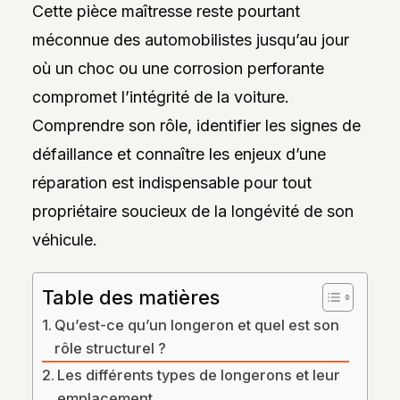
Cette pièce maîtresse reste pourtant
DES
STYLES,
méconnue des automobilistes jusqu’au jour
DES
MATIÈRES
où un choc ou une corrosion perforante
ET
DE
compromet l’intégrité de la voiture.
L’ESTHÉTIQUE
POUR
Comprendre son rôle, identifier les signes de
PASSIONNÉS
ET
défaillance et connaître les enjeux d’une
PROFESSIONNELS.
réparation est indispensable pour tout
propriétaire soucieux de la longévité de son
véhicule.
Table des matières
Qu’est-ce qu’un longeron et quel est son
rôle structurel ?
Les différents types de longerons et leur
emplacement