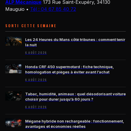
ALP Mécanique
173 Rue Saint-Exupéry, 34130
Mauguio
•
Tél : 04 67 85 40 72
SORTI CETTE SEMAINE
Les 24 Heures du Mans côté tribunes : comment tenir
la nuit
6 AOÛT 2026
Honda CRF 450 supermotard : fiche technique,
homologation et pièges à éviter avant l’achat
6 AOÛT 2026
Tabac, humidité, animaux : quel désodorisant voiture
choisir pour durer jusqu’à 60 jours ?
6 AOÛT 2026
Mégane hybride non rechargeable : fonctionnement,
avantages et économies réelles