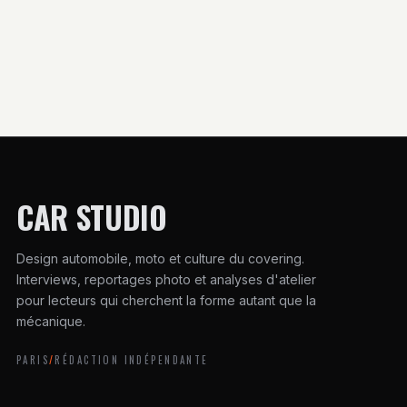
impacts,
effets sur votre
précautions et
véhicule
solutions
CAR STUDIO
Design automobile, moto et culture du covering.
Interviews, reportages photo et analyses d'atelier
pour lecteurs qui cherchent la forme autant que la
mécanique.
PARIS
/
RÉDACTION INDÉPENDANTE