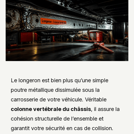
INTERVIEWS
EXCLUSIVES
DE
DESIGNERS,
DES
REPORTAGES
PHOTO
INSPIRANTS,
DES
ANALYSES
DE
NOUVEAUTÉS
ET
DES
DOSSIERS
Le longeron est bien plus qu’une simple
SUR
L’INNOVATION
poutre métallique dissimulée sous la
DANS
LA
carrosserie de votre véhicule. Véritable
PERSONNALISATION
AUTO/MOTO.
colonne vertébrale du châssis
, il assure la
L’ACCENT
EST
cohésion structurelle de l’ensemble et
MIS
SUR
garantit votre sécurité en cas de collision.
L’EXPLORATION