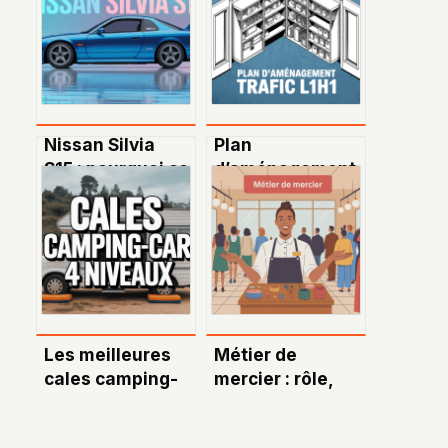
Nissan Silvia
Plan
S15 : pourquoi ce
d’aménagement
modèle
trafic L1H1 : tout
passionne
pour optimiser
autant les
votre utilitaire
amateurs
d’automobile
Les meilleures
Métier de
cales camping-
mercier : rôle,
car 4 niveaux
compétences et
pour un
parcours pour se