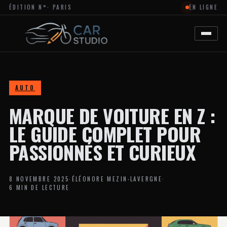
ÉDITION N°
· PARIS
EN LIGNE
MAGAZINE
EN
LIGNE
DÉDIÉ
À
L’ACTUALITÉ
DU
DESIGN
AUTOMOBILE
AUTO
ET
MOTO,
MARQUE DE VOITURE EN Z :
À
LA
PERSONNALISATION
LE GUIDE COMPLET POUR
ET
AUX
PASSIONNÉS ET CURIEUX
TENDANCES
CRÉATIVES
DANS
L’UNIVERS
8 NOVEMBRE 2025
·
ÉLÉONORE MEZIN-LAVERGNE
·
DES
6 MIN DE LECTURE
VÉHICULES.
LE
SITE
PROPOSE
DES