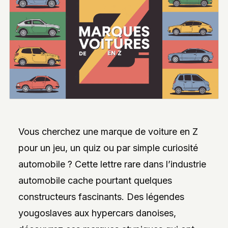
INTERVIEWS
EXCLUSIVES
DE
DESIGNERS,
DES
REPORTAGES
PHOTO
INSPIRANTS,
DES
ANALYSES
DE
NOUVEAUTÉS
ET
DES
DOSSIERS
Vous cherchez une marque de voiture en Z
SUR
L’INNOVATION
pour un jeu, un quiz ou par simple curiosité
DANS
automobile ? Cette lettre rare dans l’industrie
LA
PERSONNALISATION
automobile cache pourtant quelques
AUTO/MOTO.
L’ACCENT
constructeurs fascinants. Des légendes
EST
MIS
yougoslaves aux hypercars danoises,
SUR
L’EXPLORATION