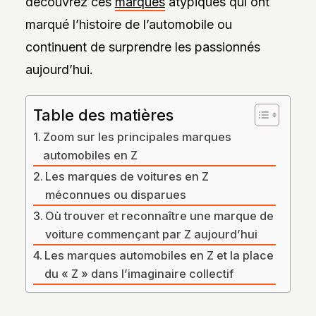
découvrez ces
marques
atypiques qui ont
DES
STYLES,
marqué l’histoire de l’automobile ou
DES
MATIÈRES
continuent de surprendre les passionnés
ET
DE
aujourd’hui.
L’ESTHÉTIQUE
POUR
PASSIONNÉS
Table des matières
ET
PROFESSIONNELS.
Zoom sur les principales marques
automobiles en Z
Les marques de voitures en Z
méconnues ou disparues
Où trouver et reconnaître une marque de
voiture commençant par Z aujourd’hui
Les marques automobiles en Z et la place
du « Z » dans l’imaginaire collectif