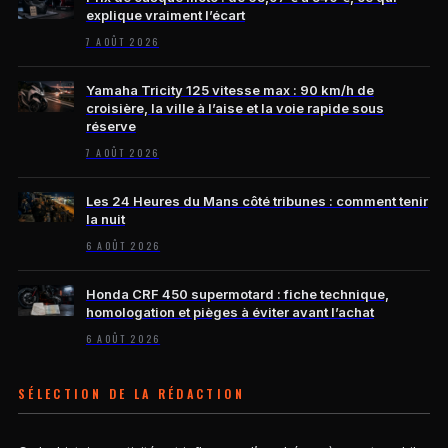
explique vraiment l’écart
7 AOÛT 2026
Yamaha Tricity 125 vitesse max : 90 km/h de
croisière, la ville à l’aise et la voie rapide sous
réserve
7 AOÛT 2026
Les 24 Heures du Mans côté tribunes : comment tenir
la nuit
6 AOÛT 2026
Honda CRF 450 supermotard : fiche technique,
homologation et pièges à éviter avant l’achat
6 AOÛT 2026
SÉLECTION DE LA RÉDACTION