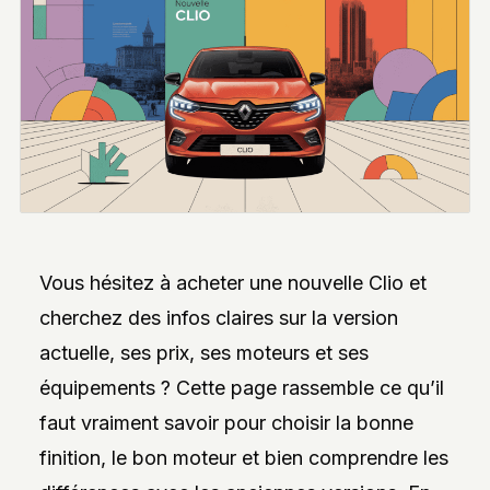
INTERVIEWS
EXCLUSIVES
DE
DESIGNERS,
DES
REPORTAGES
PHOTO
INSPIRANTS,
DES
ANALYSES
DE
NOUVEAUTÉS
ET
DES
DOSSIERS
Vous hésitez à acheter une nouvelle Clio et
SUR
L’INNOVATION
cherchez des infos claires sur la version
DANS
actuelle, ses prix, ses moteurs et ses
LA
PERSONNALISATION
équipements ? Cette page rassemble ce qu’il
AUTO/MOTO.
L’ACCENT
faut vraiment savoir pour choisir la bonne
EST
MIS
finition, le bon moteur et bien comprendre les
SUR
L’EXPLORATION