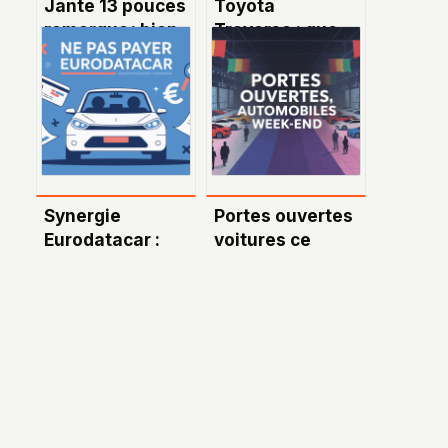
Jante 13 pouces
Toyota
remorque : bien
Traverse : que
choisir et
faut-il savoir sur
entretenir ses
ce modèle et sa
roues de
confusion
remorque
fréquente ?
Synergie
Portes ouvertes
Eurodatacar :
voitures ce
comment ne pas
week-end 2024 :
payer son
le guide à ne pas
assurance et
manquer
éviter les pièges