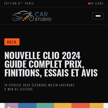
ÉDITION N°
· PARIS
EN LIGNE
MAGAZINE
EN
LIGNE
DÉDIÉ
À
L’ACTUALITÉ
DU
DESIGN
AUTOMOBILE
AUTO
ET
MOTO,
NOUVELLE CLIO 2024
À
LA
PERSONNALISATION
GUIDE COMPLET PRIX,
ET
AUX
FINITIONS, ESSAIS ET AVIS
TENDANCES
CRÉATIVES
DANS
L’UNIVERS
14 FÉVRIER 2026
·
ÉLÉONORE MEZIN-LAVERGNE
·
DES
9 MIN DE LECTURE
VÉHICULES.
LE
SITE
PROPOSE
DES