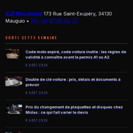
ALP Mécanique
173 Rue Saint-Exupéry, 34130
Mauguio
•
Tél : 04 67 85 40 72
SORTI CETTE SEMAINE
Code moto expiré, code voiture inutile : les règles de
validité à connaître avant le permis A1 ou A2
9 AOÛT 2026
Double de clé voiture : prix, délais et documents à
prévoir
8 AOÛT 2026
Prix du changement de plaquettes et disques chez
Midas : ce qui fait varier le devis
8 AOÛT 2026