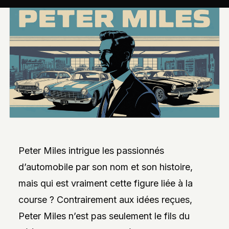
INTERVIEWS
EXCLUSIVES
DE
DESIGNERS,
DES
REPORTAGES
PHOTO
INSPIRANTS,
DES
ANALYSES
DE
NOUVEAUTÉS
ET
DES
DOSSIERS
SUR
L’INNOVATION
Peter Miles intrigue les passionnés
DANS
LA
d’automobile par son nom et son histoire,
PERSONNALISATION
AUTO/MOTO.
mais qui est vraiment cette figure liée à la
L’ACCENT
course ? Contrairement aux idées reçues,
EST
MIS
Peter Miles n’est pas seulement le fils du
SUR
L’EXPLORATION