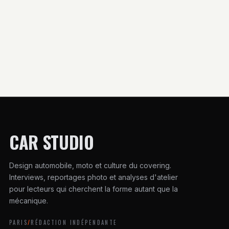
que risquez-
bien choisir et
vous et comment
comprendre ce
réagir ?
modèle
CAR STUDIO
Design automobile, moto et culture du covering.
Interviews, reportages photo et analyses d'atelier
pour lecteurs qui cherchent la forme autant que la
mécanique.
PARIS
/
RÉDACTION INDÉPENDANTE