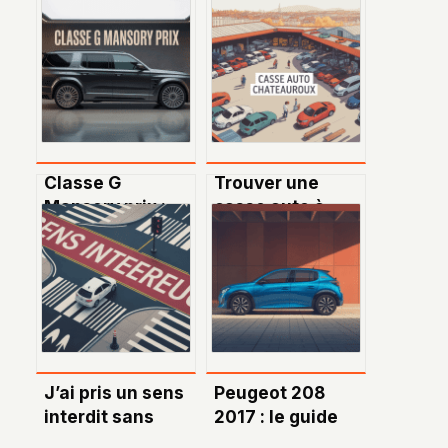
Classe G
Trouver une
Mansory prix :
casse auto à
tout pour
Châteauroux :
comprendre les
guide complet et
tarifs et options
astuces locales
J’ai pris un sens
Peugeot 208
interdit sans
2017 : le guide
faire exprès :
complet pour