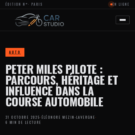
ÉDITION N°
· PARIS
EN LIGNE
MAGAZINE
EN
LIGNE
DÉDIÉ
À
L’ACTUALITÉ
DU
DESIGN
AUTOMOBILE
AUTO
ET
MOTO,
PETER MILES PILOTE :
À
LA
PERSONNALISATION
PARCOURS, HÉRITAGE ET
ET
AUX
INFLUENCE DANS LA
TENDANCES
CRÉATIVES
COURSE AUTOMOBILE
DANS
L’UNIVERS
DES
VÉHICULES.
31 OCTOBRE 2025
·
ÉLÉONORE MEZIN-LAVERGNE
·
LE
6 MIN DE LECTURE
SITE
PROPOSE
DES