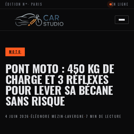
ÉDITION N°
· PARIS
EN LIGNE
MAGAZINE
EN
LIGNE
DÉDIÉ
À
L’ACTUALITÉ
DU
DESIGN
AUTOMOBILE
MOTO
ET
MOTO,
PONT MOTO : 450 KG DE
À
LA
PERSONNALISATION
CHARGE ET 3 RÉFLEXES
ET
AUX
POUR LEVER SA BÉCANE
TENDANCES
CRÉATIVES
SANS RISQUE
DANS
L’UNIVERS
DES
VÉHICULES.
4 JUIN 2026
·
ÉLÉONORE MEZIN-LAVERGNE
·
7 MIN DE LECTURE
LE
SITE
PROPOSE
DES