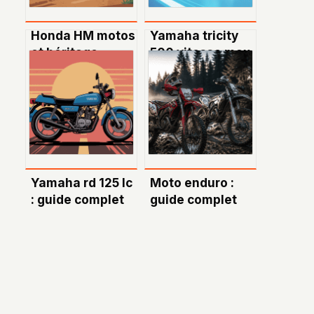
Honda HM motos
Yamaha tricity
et héritage
500 vitesse max
sportif en France
: performance,
puissance et
usage au
quotidien
Yamaha rd 125 lc
Moto enduro :
: guide complet
guide complet
pour bien la
pour choisir sa
connaître et
cylindrée et sa
l’acheter
motorisation