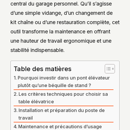
central du garage personnel. Qu’il s’agisse
DES
STYLES,
d’une simple vidange, d’un changement de
DES
MATIÈRES
kit chaîne ou d’une restauration complète, cet
ET
DE
outil transforme la maintenance en offrant
L’ESTHÉTIQUE
POUR
une hauteur de travail ergonomique et une
PASSIONNÉS
ET
stabilité indispensable.
PROFESSIONNELS.
Table des matières
Pourquoi investir dans un pont élévateur
plutôt qu’une béquille de stand ?
Les critères techniques pour choisir sa
table élévatrice
Installation et préparation du poste de
travail
Maintenance et précautions d’usage