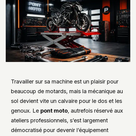
INTERVIEWS
EXCLUSIVES
DE
DESIGNERS,
DES
REPORTAGES
PHOTO
INSPIRANTS,
DES
ANALYSES
DE
NOUVEAUTÉS
ET
DES
DOSSIERS
Travailler sur sa machine est un plaisir pour
SUR
L’INNOVATION
beaucoup de motards, mais la mécanique au
DANS
LA
sol devient vite un calvaire pour le dos et les
PERSONNALISATION
AUTO/MOTO.
genoux. Le
pont moto
, autrefois réservé aux
L’ACCENT
EST
ateliers professionnels, s’est largement
MIS
SUR
démocratisé pour devenir l’équipement
L’EXPLORATION