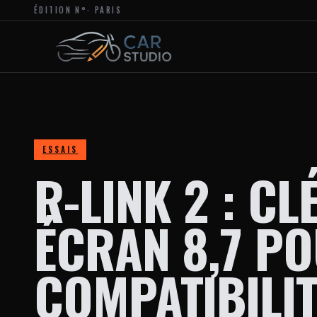
ÉDITION N°
· PARIS
MAGAZINE
EN
LIGNE
DÉDIÉ
À
L’ACTUALITÉ
DU
DESIGN
AUTOMOBILE
ET
MOTO,
À
ESSAIS
LA
R-LINK 2 : CL
PERSONNALISATION
ET
AUX
TENDANCES
ÉCRAN 8,7 PO
CRÉATIVES
DANS
L’UNIVERS
DES
COMPATIBILIT
VÉHICULES.
LE
SITE
PROPOSE
DES