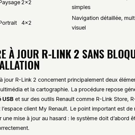
Paysage
2×2
simples
Navigation détaillée, mul
Portrait
4×2
visuel
E À JOUR
R-LINK 2
SANS BLOQ
TALLATION
à jour R-Link 2 concernent principalement deux élément
ltimédia et la cartographie. La procédure repose gén
é USB
et sur des outils Renault comme R-Link Store, R
 l’espace client My Renault. Le point important est de
r une mise à jour au hasard : le système doit d’abord ê
correctement.