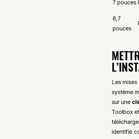
7 pouces
8,7
pouces
METTR
L’INS
Les mises 
système mu
sur une
cl
Toolbox et
télécharge
identifié 