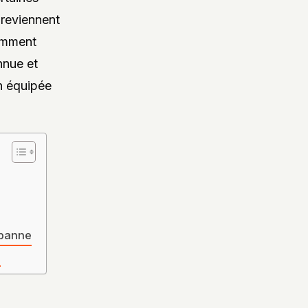
s reviennent
comment
nnue et
n équipée
 panne
e