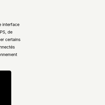
 interface
GPS, de
er certains
onnectés
bonnement