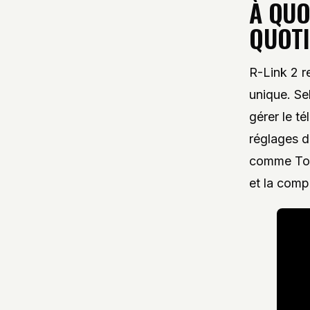
À QUO
QUOTI
R-Link 2 r
unique. Sel
gérer le t
réglages d
comme Tom
et la compa