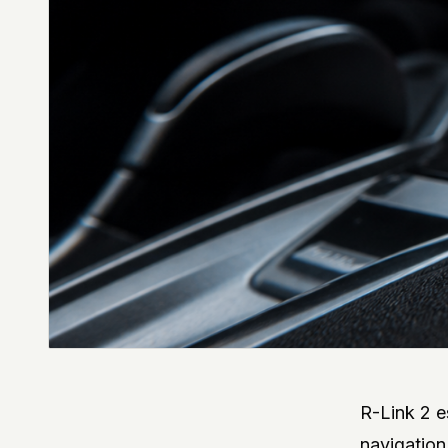
DES
STYLES,
DES
MATIÈRES
ET
DE
L’ESTHÉTIQUE
POUR
PASSIONNÉS
ET
PROFESSIONNELS.
R-Link 2 e
navigation