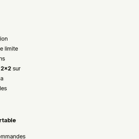
ion
e limite
ns
e
2×2
sur
la
les
rtable
 commandes