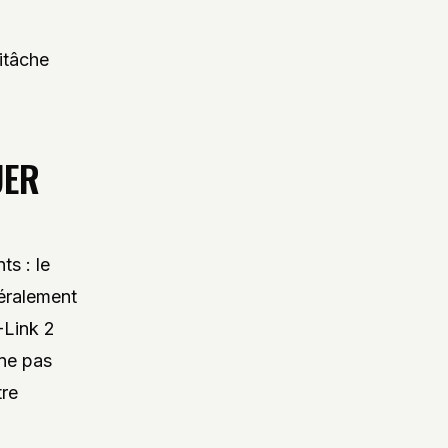
titâche
UER
s : le
éralement
-Link 2
 ne pas
tre