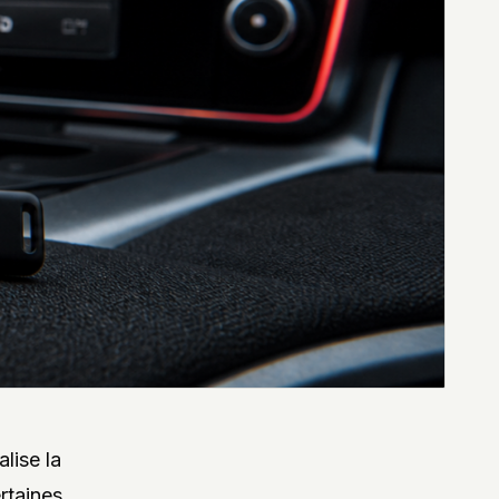
lise la
rtaines