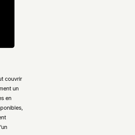
t couvrir
ement un
es en
sponibles,
ent
d’un