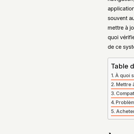
application
souvent au
mettre à j
quoi vérif
de ce sys
Table 
À quoi s
Mettre à
Compati
Problèm
Acheter