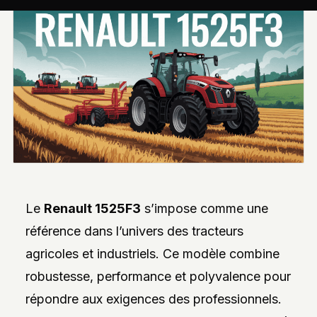
INTERVIEWS
EXCLUSIVES
DE
DESIGNERS,
DES
REPORTAGES
PHOTO
INSPIRANTS,
DES
ANALYSES
DE
NOUVEAUTÉS
ET
DES
DOSSIERS
SUR
L’INNOVATION
Le
Renault 1525F3
s’impose comme une
DANS
LA
référence dans l’univers des tracteurs
PERSONNALISATION
AUTO/MOTO.
agricoles et industriels. Ce modèle combine
L’ACCENT
robustesse, performance et polyvalence pour
EST
MIS
répondre aux exigences des professionnels.
SUR
L’EXPLORATION