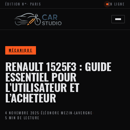
ÉDITION N°
· PARIS
EN LIGNE
MAGAZINE
EN
LIGNE
DÉDIÉ
À
L’ACTUALITÉ
DU
DESIGN
AUTOMOBILE
MÉCANIQUE
ET
MOTO,
RENAULT 1525F3 : GUIDE
À
LA
PERSONNALISATION
ESSENTIEL POUR
ET
AUX
L’UTILISATEUR ET
TENDANCES
CRÉATIVES
L’ACHETEUR
DANS
L’UNIVERS
DES
VÉHICULES.
4 NOVEMBRE 2025
·
ÉLÉONORE MEZIN-LAVERGNE
·
LE
5 MIN DE LECTURE
SITE
PROPOSE
DES