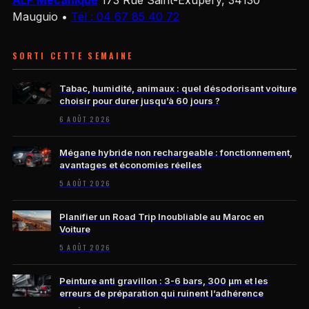
ALP Mécanique
173 Rue Saint-Exupéry, 34130
Mauguio
•
Tél : 04 67 85 40 72
SORTI CETTE SEMAINE
Tabac, humidité, animaux : quel désodorisant voiture
choisir pour durer jusqu’à 60 jours ?
6 AOÛT 2026
Mégane hybride non rechargeable : fonctionnement,
avantages et économies réelles
5 AOÛT 2026
Planifier un Road Trip Inoubliable au Maroc en
Voiture
5 AOÛT 2026
Peinture anti gravillon : 3-6 bars, 300 µm et les
erreurs de préparation qui ruinent l’adhérence