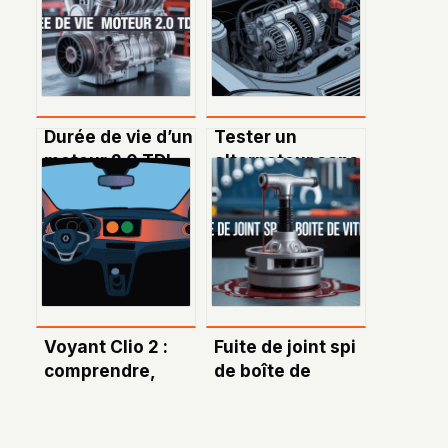
Durée de vie d’un
Tester un
moteur 2.0 TDI
alternateur sans
140 : ce qu’il faut
multimètre :
vraiment savoir
méthodes
simples et
astuces
pratiques
Voyant Clio 2 :
Fuite de joint spi
comprendre,
de boîte de
interpréter et
vitesse : causes,
réagir face à
conséquences et
l’alerte sur votre
solutions