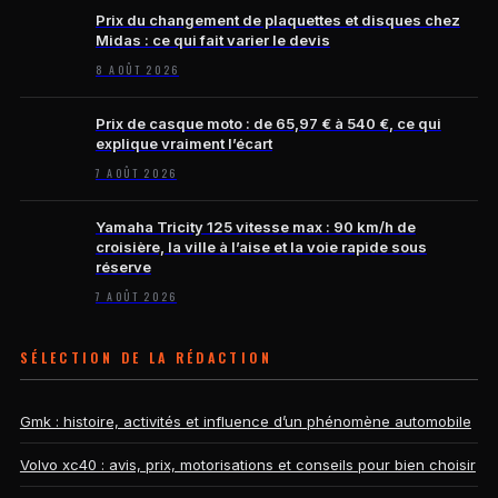
Prix du changement de plaquettes et disques chez
Midas : ce qui fait varier le devis
8 AOÛT 2026
Prix de casque moto : de 65,97 € à 540 €, ce qui
explique vraiment l’écart
7 AOÛT 2026
Yamaha Tricity 125 vitesse max : 90 km/h de
croisière, la ville à l’aise et la voie rapide sous
réserve
7 AOÛT 2026
SÉLECTION DE LA RÉDACTION
Gmk : histoire, activités et influence d’un phénomène automobile
Volvo xc40 : avis, prix, motorisations et conseils pour bien choisir