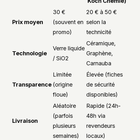
Koch Chemie)
30 €
20 € à 50 €
Prix moyen
(souvent en
selon la
promo)
technicité
Céramique,
Verre liquide
Technologie
Graphène,
/ SiO2
Carnauba
Limitée
Élevée (fiches
Transparence
(origine
de sécurité
floue)
disponibles)
Aléatoire
Rapide (24h-
(parfois
48h via
Livraison
plusieurs
revendeurs
semaines)
locaux)