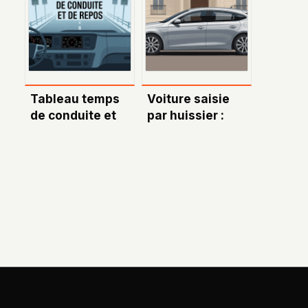
camping-car Fiat
bien choisir et
Ducato : guide
comprendre ce
complet et
modèle
conseils
pratiques
Tableau temps
Voiture saisie
de conduite et
par huissier :
de repos : tous
comprendre vos
les repères clés
droits et les
solutions
possibles