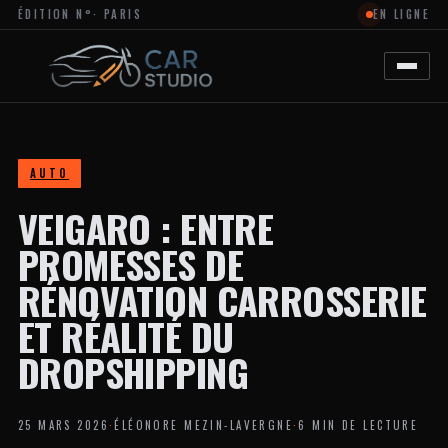
ÉDITION N°
· PARIS
EN LIGNE
MAGAZINE
EN
LIGNE
DÉDIÉ
À
L’ACTUALITÉ
DU
DESIGN
AUTOMOBILE
AUTO
ET
MOTO,
VEIGARO : ENTRE
À
LA
PERSONNALISATION
PROMESSES DE
ET
AUX
RÉNOVATION CARROSSERIE
TENDANCES
CRÉATIVES
ET RÉALITÉ DU
DANS
L’UNIVERS
DROPSHIPPING
DES
VÉHICULES.
LE
SITE
25 MARS 2026
·
ÉLÉONORE MEZIN-LAVERGNE
·
6 MIN DE LECTURE
PROPOSE
DES