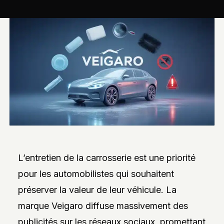
INTERVIEWS
EXCLUSIVES
DE
DESIGNERS,
DES
REPORTAGES
PHOTO
INSPIRANTS,
DES
ANALYSES
DE
NOUVEAUTÉS
ET
DES
DOSSIERS
SUR
L’INNOVATION
DANS
L’entretien de la carrosserie est une priorité
LA
PERSONNALISATION
pour les automobilistes qui souhaitent
AUTO/MOTO.
L’ACCENT
préserver la valeur de leur véhicule. La
EST
MIS
marque Veigaro diffuse massivement des
SUR
L’EXPLORATION
publicités sur les réseaux sociaux, promettant