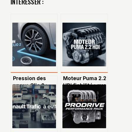
INTÉRESSER :
Pression des
Moteur Puma 2.2
pneus Clio 2 :
HDi fiabilité : que
guide complet
faut-il vraiment
pour rouler en
savoir ?
toute sécurité