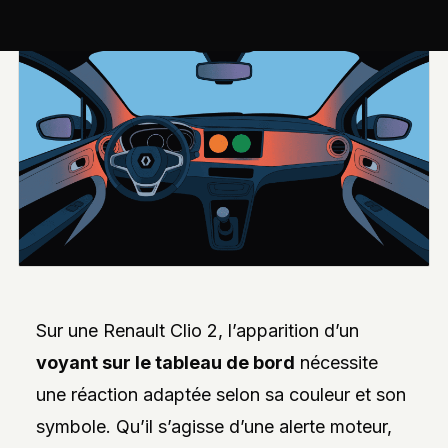
INTERVIEWS
EXCLUSIVES
DE
DESIGNERS,
DES
REPORTAGES
PHOTO
INSPIRANTS,
DES
ANALYSES
DE
NOUVEAUTÉS
ET
DES
DOSSIERS
SUR
L’INNOVATION
DANS
LA
Sur une Renault Clio 2, l’apparition d’un
PERSONNALISATION
AUTO/MOTO.
voyant sur le tableau de bord
nécessite
L’ACCENT
EST
une réaction adaptée selon sa couleur et son
MIS
SUR
symbole. Qu’il s’agisse d’une alerte moteur,
L’EXPLORATION