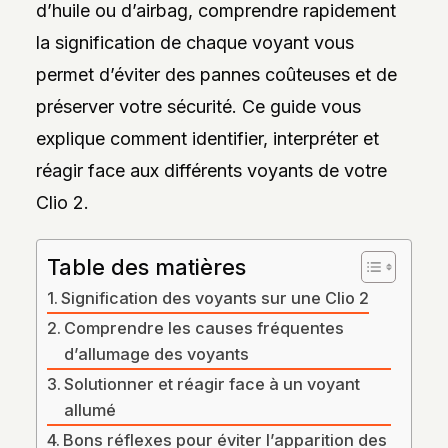
d’huile ou d’airbag, comprendre rapidement
DES
STYLES,
la signification de chaque voyant vous
DES
MATIÈRES
permet d’éviter des pannes coûteuses et de
ET
DE
préserver votre sécurité. Ce guide vous
L’ESTHÉTIQUE
POUR
explique comment identifier, interpréter et
PASSIONNÉS
ET
réagir face aux différents voyants de votre
PROFESSIONNELS.
Clio 2.
Table des matières
Signification des voyants sur une Clio 2
Comprendre les causes fréquentes
d’allumage des voyants
Solutionner et réagir face à un voyant
allumé
Bons réflexes pour éviter l’apparition des