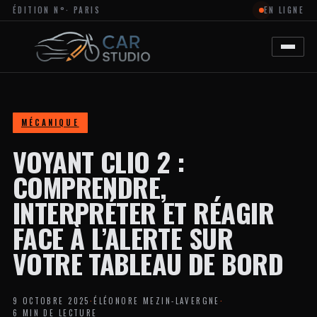
ÉDITION N°
· PARIS
EN LIGNE
MAGAZINE
EN
LIGNE
DÉDIÉ
À
L’ACTUALITÉ
DU
DESIGN
AUTOMOBILE
MÉCANIQUE
ET
MOTO,
VOYANT CLIO 2 :
À
LA
PERSONNALISATION
COMPRENDRE,
ET
AUX
INTERPRÉTER ET RÉAGIR
TENDANCES
CRÉATIVES
FACE À L’ALERTE SUR
DANS
L’UNIVERS
VOTRE TABLEAU DE BORD
DES
VÉHICULES.
LE
SITE
9 OCTOBRE 2025
·
ÉLÉONORE MEZIN-LAVERGNE
·
PROPOSE
6 MIN DE LECTURE
DES