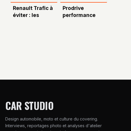
Renault Trafic à
Prodrive
éviter : les
performance
modèles, années
pack : tout
et problèmes à
comprendre sur
connaître
l’upgrade auto
essentiel
CAR STUDIO
Design automobile, moto et culture du covering.
Interviews, reportages photo et analyses d'atelier