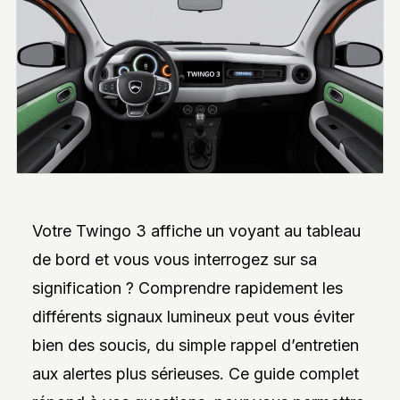
INTERVIEWS
EXCLUSIVES
DE
DESIGNERS,
DES
REPORTAGES
PHOTO
INSPIRANTS,
DES
ANALYSES
DE
NOUVEAUTÉS
ET
DES
DOSSIERS
Votre Twingo 3 affiche un voyant au tableau
SUR
L’INNOVATION
de bord et vous vous interrogez sur sa
DANS
signification ? Comprendre rapidement les
LA
PERSONNALISATION
différents signaux lumineux peut vous éviter
AUTO/MOTO.
L’ACCENT
bien des soucis, du simple rappel d’entretien
EST
MIS
aux alertes plus sérieuses. Ce guide complet
SUR
L’EXPLORATION