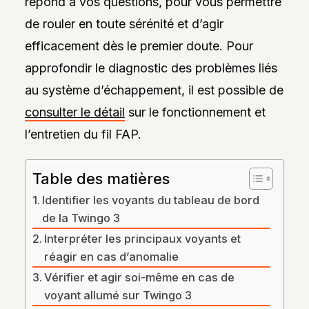
répond à vos questions, pour vous permettre
DES
STYLES,
de rouler en toute sérénité et d’agir
DES
MATIÈRES
efficacement dès le premier doute. Pour
ET
DE
approfondir le diagnostic des problèmes liés
L’ESTHÉTIQUE
au système d’échappement, il est possible de
POUR
PASSIONNÉS
consulter le détail
sur le fonctionnement et
ET
PROFESSIONNELS.
l’entretien du fil FAP.
Table des matières
Identifier les voyants du tableau de bord
de la Twingo 3
Interpréter les principaux voyants et
réagir en cas d’anomalie
Vérifier et agir soi-même en cas de
voyant allumé sur Twingo 3