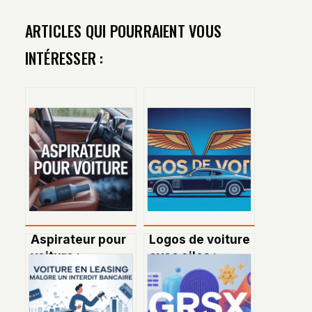
ARTICLES QUI POURRAIENT VOUS
INTÉRESSER :
Aspirateur pour
Logos de voiture
voiture :
avec ailes :
comment bien
histoire,
choisir et
symbolique et
nettoyer son
modèles