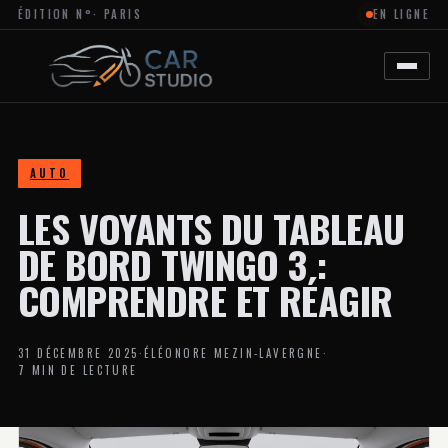
ÉDITION N°
· PARIS
EN LIGNE
MAGAZINE
EN
LIGNE
DÉDIÉ
À
L’ACTUALITÉ
DU
DESIGN
AUTOMOBILE
AUTO
ET
MOTO,
LES VOYANTS DU TABLEAU
À
LA
PERSONNALISATION
DE BORD TWINGO 3 :
ET
AUX
COMPRENDRE ET RÉAGIR
TENDANCES
CRÉATIVES
DANS
L’UNIVERS
31 DÉCEMBRE 2025
·
ÉLÉONORE MEZIN-LAVERGNE
·
DES
7 MIN DE LECTURE
VÉHICULES.
LE
SITE
PROPOSE
DES