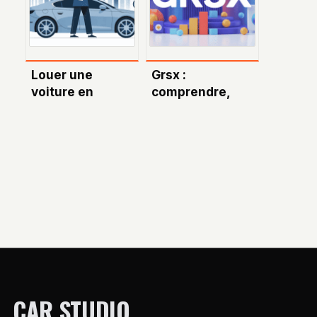
véhicule
iconiques
Louer une
Grsx :
voiture en
comprendre,
leasing quand on
utiliser et
est interdit
optimiser ce
bancaire :
nouveau signal
réalités et
de marché
solutions à
connaître
CAR STUDIO