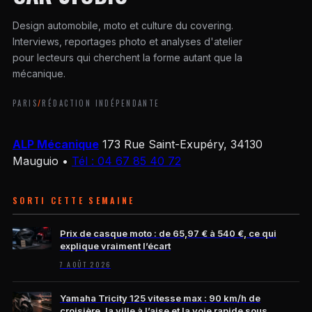
Design automobile, moto et culture du covering.
Interviews, reportages photo et analyses d'atelier
pour lecteurs qui cherchent la forme autant que la
mécanique.
PARIS
/
RÉDACTION INDÉPENDANTE
ALP Mécanique
173 Rue Saint-Exupéry, 34130
Mauguio
•
Tél : 04 67 85 40 72
SORTI CETTE SEMAINE
Prix de casque moto : de 65,97 € à 540 €, ce qui
explique vraiment l’écart
7 AOÛT 2026
Yamaha Tricity 125 vitesse max : 90 km/h de
croisière, la ville à l’aise et la voie rapide sous