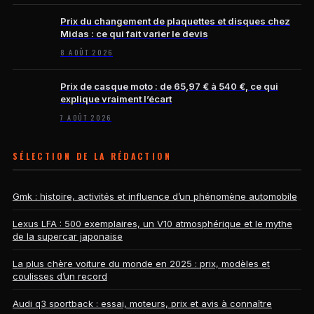
Prix du changement de plaquettes et disques chez
Midas : ce qui fait varier le devis
8 AOÛT 2026
Prix de casque moto : de 65,97 € à 540 €, ce qui
explique vraiment l’écart
7 AOÛT 2026
SÉLECTION DE LA RÉDACTION
Gmk : histoire, activités et influence d’un phénomène automobile
Lexus LFA : 500 exemplaires, un V10 atmosphérique et le mythe
de la supercar japonaise
La plus chère voiture du monde en 2025 : prix, modèles et
coulisses d’un record
Audi q3 sportback : essai, moteurs, prix et avis à connaître