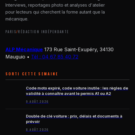
Interviews, reportages photo et analyses d'atelier
pour lecteurs qui cherchent la forme autant que la
mécanique.
PARIS
/
RÉDACTION INDÉPENDANTE
ALP Mécanique
173 Rue Saint-Exupéry, 34130
Mauguio
•
Tél : 04 67 85 40 72
SORTI CETTE SEMAINE
Code moto expiré, code voiture inutile : les règles de
validité à connaître avant le permis A1 ou A2
9 AOÛT 2026
Double de clé voiture : prix, délais et documents à
prévoir
8 AOÛT 2026