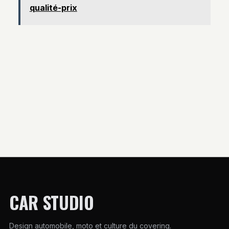
pilotage
responsable
qualité-prix
optimisé
CAR STUDIO
Design automobile, moto et culture du covering.