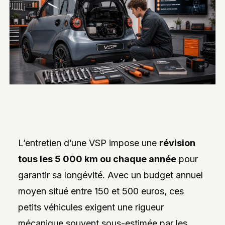
INTERVIEWS
EXCLUSIVES
DE
DESIGNERS,
DES
REPORTAGES
PHOTO
INSPIRANTS,
DES
ANALYSES
DE
NOUVEAUTÉS
ET
DES
DOSSIERS
SUR
L’entretien d’une VSP impose une
révision
L’INNOVATION
DANS
tous les 5 000 km ou chaque année
pour
LA
PERSONNALISATION
garantir sa longévité. Avec un budget annuel
AUTO/MOTO.
L’ACCENT
moyen situé entre 150 et 500 euros, ces
EST
MIS
petits véhicules exigent une rigueur
SUR
L’EXPLORATION
mécanique souvent sous-estimée par les