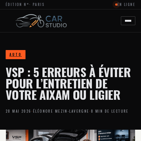
ÉDITION N°
· PARIS
EN LIGNE
MAGAZINE
EN
LIGNE
DÉDIÉ
À
L’ACTUALITÉ
DU
DESIGN
AUTOMOBILE
AUTO
ET
MOTO,
VSP : 5 ERREURS À ÉVITER
À
LA
PERSONNALISATION
POUR L’ENTRETIEN DE
ET
AUX
VOTRE AIXAM OU LIGIER
TENDANCES
CRÉATIVES
DANS
L’UNIVERS
28 MAI 2026
·
ÉLÉONORE MEZIN-LAVERGNE
·
8 MIN DE LECTURE
DES
VÉHICULES.
LE
SITE
PROPOSE
DES