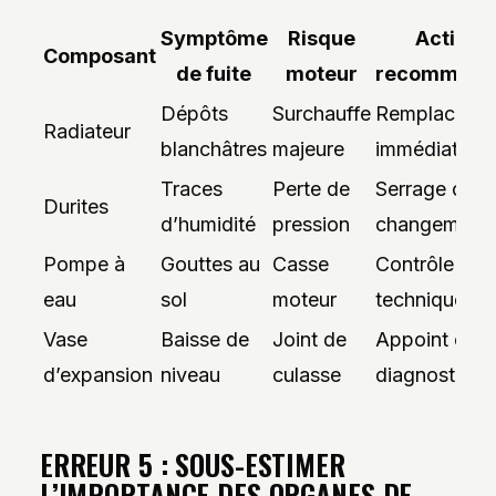
Symptôme
Risque
Action
Composant
de fuite
moteur
recommand
Dépôts
Surchauffe
Remplaceme
Radiateur
blanchâtres
majeure
immédiat
Traces
Perte de
Serrage ou
Durites
d’humidité
pression
changement
Pompe à
Gouttes au
Casse
Contrôle
eau
sol
moteur
technique
Vase
Baisse de
Joint de
Appoint et
d’expansion
niveau
culasse
diagnostic
ERREUR 5 : SOUS-ESTIMER
L’IMPORTANCE DES ORGANES DE