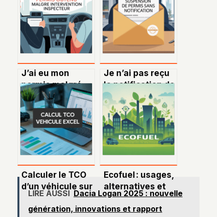
J’ai eu mon
Je n’ai pas reçu
permis malgré
la notification de
l’intervention de
suspension de
l’inspecteur :
permis : vos
récit, clés et
droits et
astuces
démarches
Calculer le TCO
Ecofuel : usages,
d’un véhicule sur
alternatives et
LIRE AUSSI
Dacia Logan 2025 : nouvelle
Excel : guide
enjeux d’un
génération, innovations et rapport
pratique pour un
carburant plus