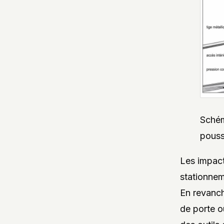
Schém
pouss
Les impact
stationnem
En revanch
de porte o