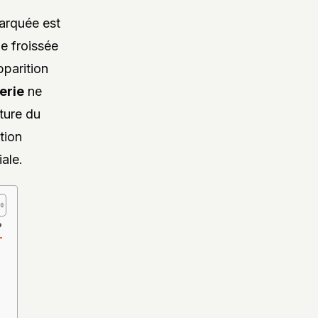
arquée est
le froissée
pparition
erie
ne
ture du
tion
ale.
?