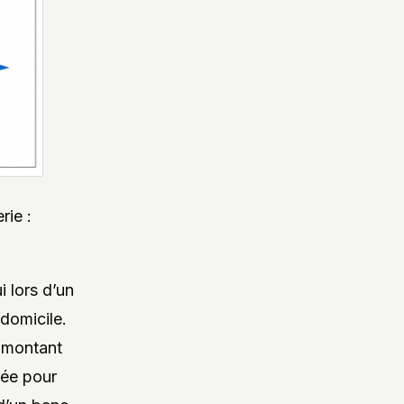
rie :
 lors d’un
domicile.
n montant
vée pour