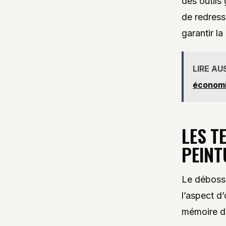
des outils
de redress
garantir la
LIRE AU
économi
LES T
PEINT
Le débosse
l’aspect d’
mémoire de