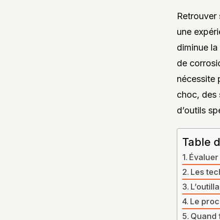
Retrouver 
une expéri
diminue la 
de corrosi
nécessite 
choc, des s
d’outils sp
Table 
Évaluer
Les tec
L’outil
Le proc
Quand f