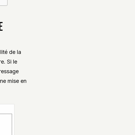
E
ité de la
e. Si le
dressage
une mise en