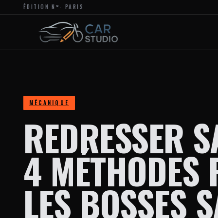
ÉDITION N°
· PARIS
MAGAZINE
EN
LIGNE
DÉDIÉ
À
L’ACTUALITÉ
DU
DESIGN
AUTOMOBILE
ET
MOTO,
À
MÉCANIQUE
LA
REDRESSER S
PERSONNALISATION
ET
AUX
TENDANCES
4 MÉTHODES 
CRÉATIVES
DANS
L’UNIVERS
DES
LES BOSSES S
VÉHICULES.
LE
SITE
PROPOSE
DES