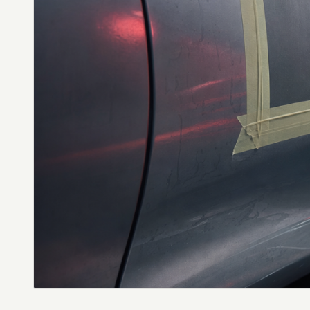
DES
STYLES,
DES
MATIÈRES
ET
DE
L’ESTHÉTIQUE
POUR
PASSIONNÉS
ET
PROFESSIONNELS.