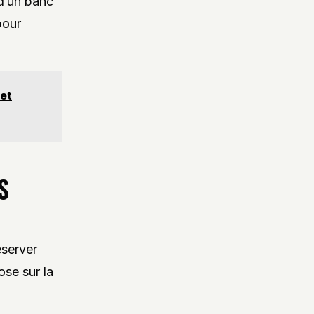
 d’un banc
pour
 et
S
éserver
ose sur la