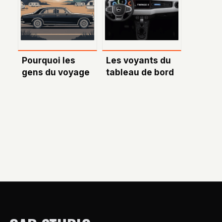
performante
choisir le bon
nom de domaine
Pourquoi les
Les voyants du
gens du voyage
tableau de bord
roulent en
Twingo 3 :
Mercedes :
comprendre et
origine, mythe et
réagir
réalité