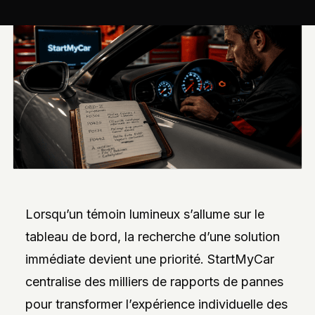
INTERVIEWS
EXCLUSIVES
DE
DESIGNERS,
DES
REPORTAGES
PHOTO
INSPIRANTS,
DES
ANALYSES
DE
NOUVEAUTÉS
ET
DES
DOSSIERS
SUR
L’INNOVATION
Lorsqu’un témoin lumineux s’allume sur le
DANS
LA
tableau de bord, la recherche d’une solution
PERSONNALISATION
AUTO/MOTO.
immédiate devient une priorité. StartMyCar
L’ACCENT
EST
centralise des milliers de rapports de pannes
MIS
SUR
pour transformer l’expérience individuelle des
L’EXPLORATION