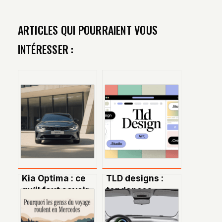
ARTICLES QUI POURRAIENT VOUS
INTÉRESSER :
Kia Optima : ce
TLD designs :
qu’il faut savoir
tendances,
sur la berline
conseils et
élégante et
stratégies pour