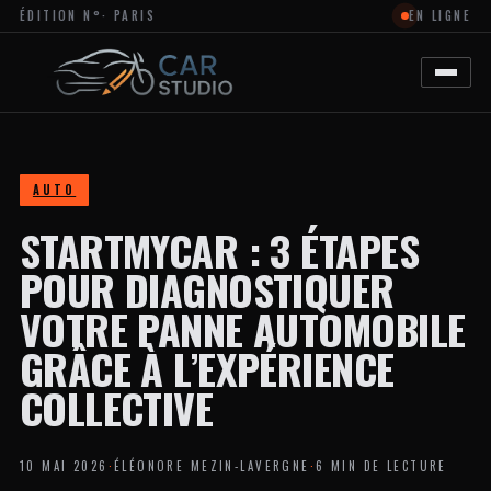
ÉDITION N°
· PARIS
EN LIGNE
MAGAZINE
EN
LIGNE
DÉDIÉ
À
L’ACTUALITÉ
DU
DESIGN
AUTOMOBILE
AUTO
ET
MOTO,
STARTMYCAR : 3 ÉTAPES
À
LA
PERSONNALISATION
POUR DIAGNOSTIQUER
ET
AUX
VOTRE PANNE AUTOMOBILE
TENDANCES
CRÉATIVES
GRÂCE À L’EXPÉRIENCE
DANS
L’UNIVERS
COLLECTIVE
DES
VÉHICULES.
LE
SITE
10 MAI 2026
·
ÉLÉONORE MEZIN-LAVERGNE
·
6 MIN DE LECTURE
PROPOSE
DES