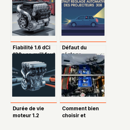
Fiabilité 1.6 dCi
Défaut du
130 : ce qu’il faut
réglage
vraiment savoir
automatique des
avant d’acheter
projecteurs sur
Peugeot 308 :
comprendre et
corriger
Durée de vie
Comment bien
moteur 1.2
choisir et
puretech 82 : ce
entretenir le
qu’il faut
moteur de votre