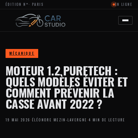
ÉDITION N°
· PARIS
EN LIGNE
MAGAZINE
EN
LIGNE
DÉDIÉ
À
L’ACTUALITÉ
DU
DESIGN
AUTOMOBILE
MÉCANIQUE
ET
MOTO,
MOTEUR 1.2 PURETECH :
À
LA
PERSONNALISATION
QUELS MODÈLES ÉVITER ET
ET
AUX
COMMENT PRÉVENIR LA
TENDANCES
CRÉATIVES
CASSE AVANT 2022 ?
DANS
L’UNIVERS
DES
VÉHICULES.
19 MAI 2026
·
ÉLÉONORE MEZIN-LAVERGNE
·
4 MIN DE LECTURE
LE
SITE
PROPOSE
DES