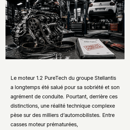
INTERVIEWS
EXCLUSIVES
DE
DESIGNERS,
DES
REPORTAGES
PHOTO
INSPIRANTS,
DES
ANALYSES
DE
NOUVEAUTÉS
ET
DES
DOSSIERS
Le moteur 1.2 PureTech du groupe Stellantis
SUR
L’INNOVATION
a longtemps été salué pour sa sobriété et son
DANS
LA
agrément de conduite. Pourtant, derrière ces
PERSONNALISATION
AUTO/MOTO.
distinctions, une réalité technique complexe
L’ACCENT
EST
pèse sur des milliers d’automobilistes. Entre
MIS
SUR
casses moteur prématurées,
L’EXPLORATION