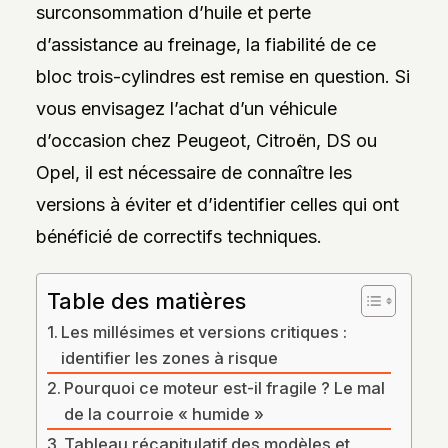
surconsommation d’huile et perte
DES
STYLES,
d’assistance au freinage, la fiabilité de ce
DES
MATIÈRES
bloc trois-cylindres est remise en question. Si
ET
DE
vous envisagez l’achat d’un véhicule
L’ESTHÉTIQUE
POUR
d’occasion chez Peugeot, Citroën, DS ou
PASSIONNÉS
ET
Opel, il est nécessaire de connaître les
PROFESSIONNELS.
versions à éviter et d’identifier celles qui ont
bénéficié de correctifs techniques.
Table des matières
Les millésimes et versions critiques :
identifier les zones à risque
Pourquoi ce moteur est-il fragile ? Le mal
de la courroie « humide »
Tableau récapitulatif des modèles et