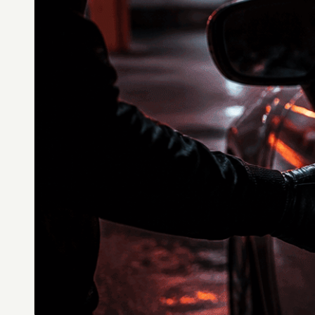
DES
STYLES,
DES
MATIÈRES
ET
DE
L’ESTHÉTIQUE
POUR
PASSIONNÉS
ET
PROFESSIONNELS.