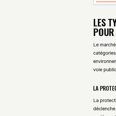
LES T
POUR 
Le marché 
catégories
environnem
voie publi
LA PROTEC
La protecti
déclenche 