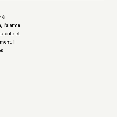
e à
, l’alarme
pointe et
ment, il
es