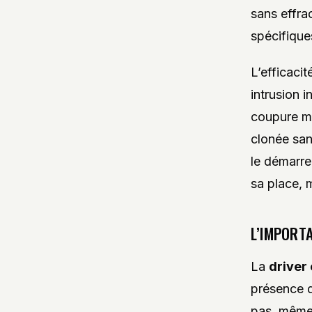
sans effra
spécifique
L’efficaci
intrusion i
coupure mo
clonée sans
le démarre
sa place, m
L’IMPORT
La
driver
présence d
pas, même 