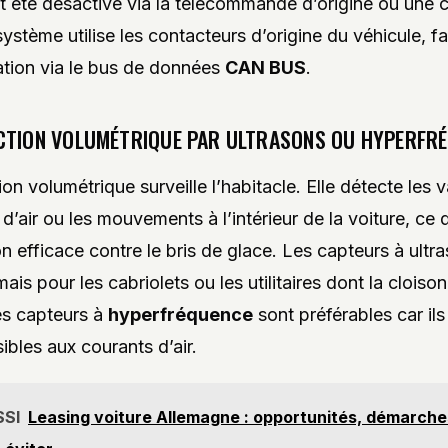
t été désactivé via la télécommande d’origine ou une 
système utilise les contacteurs d’origine du véhicule, fac
ation via le bus de données
CAN BUS
.
CTION VOLUMÉTRIQUE PAR ULTRASONS OU HYPERFR
on volumétrique surveille l’habitacle. Elle détecte les v
’air ou les mouvements à l’intérieur de la voiture, ce q
on efficace contre le bris de glace. Les capteurs à ultr
ais pour les cabriolets ou les utilitaires dont la cloiso
es capteurs à
hyperfréquence
sont préférables car ils
ibles aux courants d’air.
SSI
Leasing voiture Allemagne : opportunités, démarche