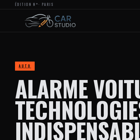
ÉDITION N°
· PARIS
MAGAZINE
EN
LIGNE
DÉDIÉ
À
L’ACTUALITÉ
DU
DESIGN
AUTOMOBILE
ET
MOTO,
À
AUTO
LA
ALARME VOITU
PERSONNALISATION
ET
AUX
TENDANCES
TECHNOLOGIE
CRÉATIVES
DANS
L’UNIVERS
DES
INDISPENSAB
VÉHICULES.
LE
SITE
PROPOSE
DES