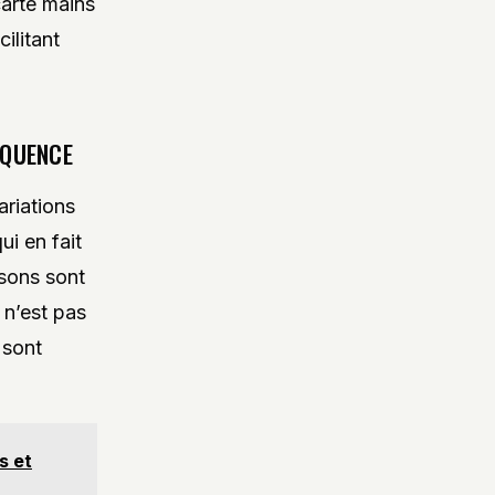
carte mains
ilitant
ÉQUENCE
ariations
ui en fait
asons sont
n n’est pas
 sont
s et