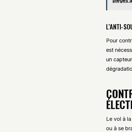
pièges à
L’ANTI-S
Pour contr
est nécess
un capteur
dégradatio
CONTR
ÉLECT
Le vol à la
ou à se br