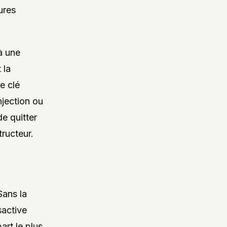
ures
à une
 la
e clé
njection ou
e quitter
tructeur.
Sans la
sactive
art le plus