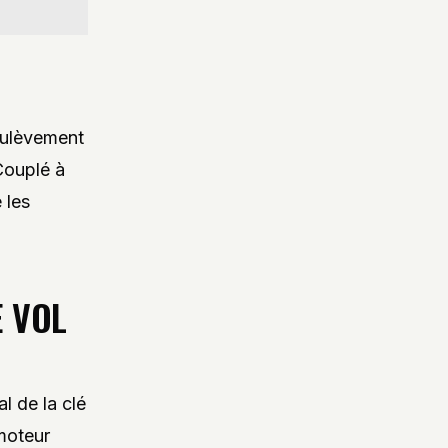
soulèvement
 Couplé à
 les
E VOL
al de la clé
moteur