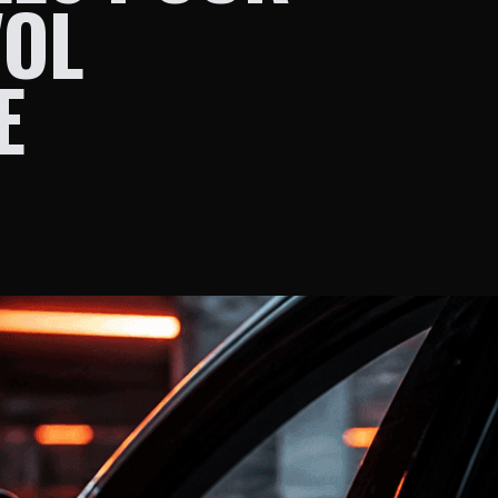
VOL
E