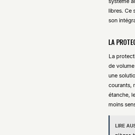
système ai
libres. Ce 
son intégr
LA PROTE
La protecti
de volume d
une soluti
courants, m
étanche, l
moins sens
LIRE AU