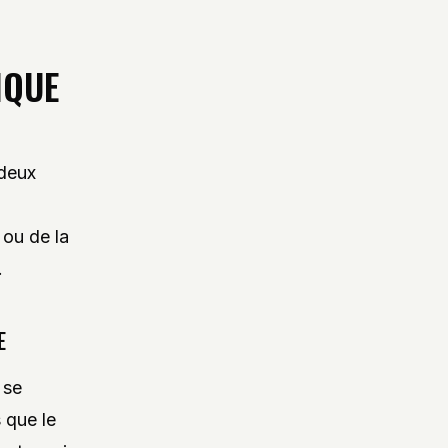
IQUE
 deux
 ou de la
.
E
 se
 que le