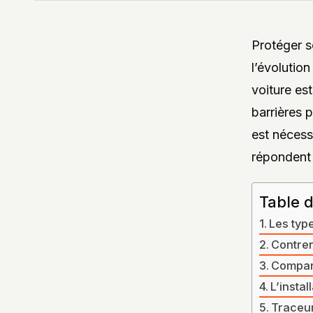
Protéger so
l’évolutio
voiture es
barrières 
est nécess
répondent
Table 
Les typ
Contrer
Compara
L’instal
Traceur