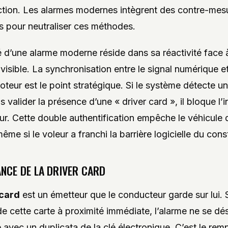
ction. Les alarmes modernes intègrent des contre-mes
s pour neutraliser ces méthodes.
té d’une alarme moderne réside dans sa réactivité face 
nvisible. La synchronisation entre le signal numérique et
teur est le point stratégique. Si le système détecte un
 valider la présence d’une « driver card », il bloque l’i
ur. Cette double authentification empêche le véhicule d
ême si le voleur a franchi la barrière logicielle du cons
ANCE DE LA DRIVER CARD
 card
est un émetteur que le conducteur garde sur lui. 
e cette carte à proximité immédiate, l’alarme ne se dé
avec un duplicata de la clé électronique. C’est le remp