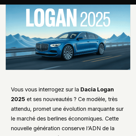
INTERVIEWS
EXCLUSIVES
DE
DESIGNERS,
DES
REPORTAGES
PHOTO
INSPIRANTS,
DES
ANALYSES
DE
NOUVEAUTÉS
ET
DES
DOSSIERS
SUR
L’INNOVATION
Vous vous interrogez sur la
Dacia Logan
DANS
LA
2025
et ses nouveautés ? Ce modèle, très
PERSONNALISATION
AUTO/MOTO.
attendu, promet une évolution marquante sur
L’ACCENT
le marché des berlines économiques. Cette
EST
MIS
nouvelle génération conserve l’ADN de la
SUR
L’EXPLORATION