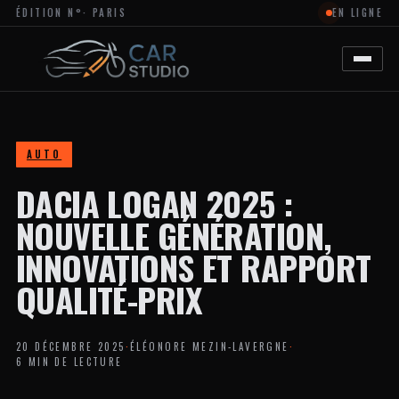
ÉDITION N°
· PARIS
EN LIGNE
MAGAZINE
EN
LIGNE
DÉDIÉ
À
L’ACTUALITÉ
DU
DESIGN
AUTOMOBILE
AUTO
ET
MOTO,
DACIA LOGAN 2025 :
À
LA
PERSONNALISATION
NOUVELLE GÉNÉRATION,
ET
AUX
INNOVATIONS ET RAPPORT
TENDANCES
CRÉATIVES
QUALITÉ-PRIX
DANS
L’UNIVERS
DES
VÉHICULES.
20 DÉCEMBRE 2025
·
ÉLÉONORE MEZIN-LAVERGNE
·
LE
6 MIN DE LECTURE
SITE
PROPOSE
DES