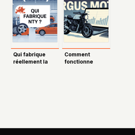
tout pour
faire exprès :
comprendre les
que risquez-
tarifs et options
vous et comment
réagir ?
Qui fabrique
Comment
réellement la
fonctionne
marque NTY ?
l’argus d’une
Enquête sur
moto en 2024
l’origine et la
fiabilité