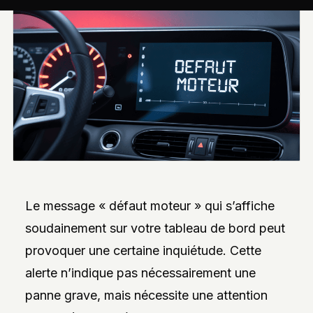
INTERVIEWS
EXCLUSIVES
DE
DESIGNERS,
DES
REPORTAGES
PHOTO
INSPIRANTS,
DES
ANALYSES
DE
NOUVEAUTÉS
ET
DES
DOSSIERS
SUR
L’INNOVATION
Le message « défaut moteur » qui s’affiche
DANS
LA
soudainement sur votre tableau de bord peut
PERSONNALISATION
AUTO/MOTO.
provoquer une certaine inquiétude. Cette
L’ACCENT
alerte n’indique pas nécessairement une
EST
MIS
panne grave, mais nécessite une attention
SUR
L’EXPLORATION