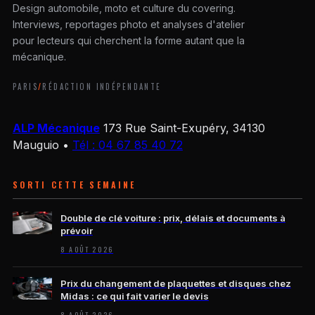
Design automobile, moto et culture du covering.
Interviews, reportages photo et analyses d'atelier
pour lecteurs qui cherchent la forme autant que la
mécanique.
PARIS
/
RÉDACTION INDÉPENDANTE
ALP Mécanique
173 Rue Saint-Exupéry, 34130
Mauguio
•
Tél : 04 67 85 40 72
SORTI CETTE SEMAINE
Double de clé voiture : prix, délais et documents à
prévoir
8 AOÛT 2026
Prix du changement de plaquettes et disques chez
Midas : ce qui fait varier le devis
8 AOÛT 2026