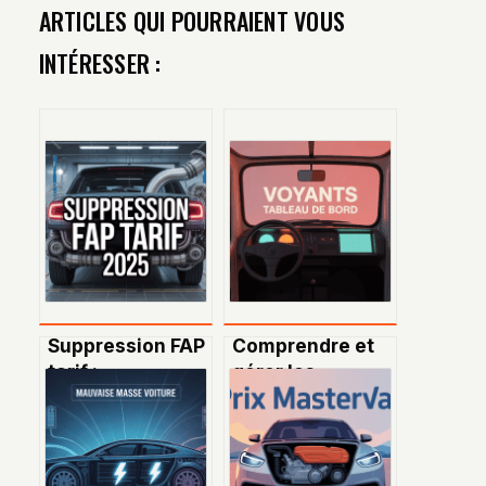
ARTICLES QUI POURRAIENT VOUS
INTÉRESSER :
Suppression FAP
Comprendre et
tarif :
gérer les
comprendre les
voyants de votre
prix, les risques
Fiat 500 au
et vos choix en
quotidien
2024