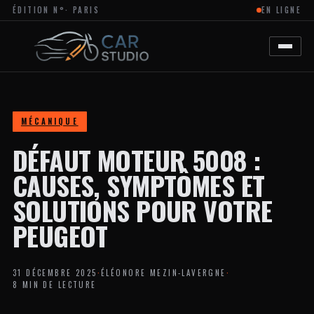
ÉDITION N°
· PARIS
EN LIGNE
MAGAZINE
EN
LIGNE
DÉDIÉ
À
L’ACTUALITÉ
DU
DESIGN
AUTOMOBILE
MÉCANIQUE
ET
MOTO,
DÉFAUT MOTEUR 5008 :
À
LA
PERSONNALISATION
CAUSES, SYMPTÔMES ET
ET
AUX
SOLUTIONS POUR VOTRE
TENDANCES
CRÉATIVES
PEUGEOT
DANS
L’UNIVERS
DES
VÉHICULES.
31 DÉCEMBRE 2025
·
ÉLÉONORE MEZIN-LAVERGNE
·
LE
8 MIN DE LECTURE
SITE
PROPOSE
DES