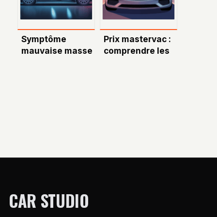
Symptôme
Prix mastervac :
mauvaise masse
comprendre les
voiture : les
coûts et bien
signaux à ne
choisir son
jamais ignorer
remplacement
CAR STUDIO